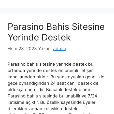
Parasino Bahis Sitesine
Yerinde Destek
Ekim 28, 2023
Yazarı:
admin
Parasino bahis sitesine yerinde destek bu
ortamda yerinde destek en önemli iletişim
kanallarından biridir. Bu şans oyunları genellikle
gece oynandığından 24 saat canlı destek de
oldukça önemlidir. Bu canlı destek birimi
Parasino bahis sitesinde bulunabilir ve 7/24
iletişime açıktır. Bu özellik sayesinde üyeler
diledikleri zaman kolaylıkla destek