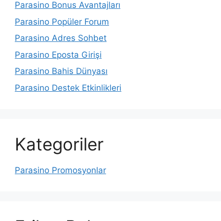
Parasino Bonus Avantajları
Parasino Popüler Forum
Parasino Adres Sohbet
Parasino Eposta Girişi
Parasino Bahis Dünyası
Parasino Destek Etkinlikleri
Kategoriler
Parasino Promosyonlar