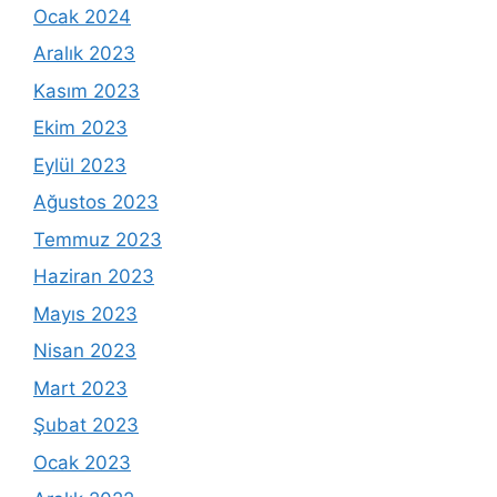
Ocak 2024
Aralık 2023
Kasım 2023
Ekim 2023
Eylül 2023
Ağustos 2023
Temmuz 2023
Haziran 2023
Mayıs 2023
Nisan 2023
Mart 2023
Şubat 2023
Ocak 2023