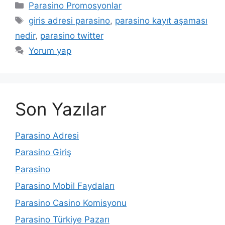
Kategoriler
Parasino Promosyonlar
Etiketler
giris adresi parasino
,
parasino kayıt aşaması
nedir
,
parasino twitter
Yorum yap
Son Yazılar
Parasino Adresi
Parasino Giriş
Parasino
Parasino Mobil Faydaları
Parasino Casino Komisyonu
Parasino Türkiye Pazarı