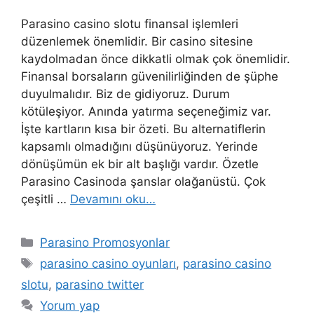
Parasino casino slotu finansal işlemleri
düzenlemek önemlidir. Bir casino sitesine
kaydolmadan önce dikkatli olmak çok önemlidir.
Finansal borsaların güvenilirliğinden de şüphe
duyulmalıdır. Biz de gidiyoruz. Durum
kötüleşiyor. Anında yatırma seçeneğimiz var.
İşte kartların kısa bir özeti. Bu alternatiflerin
kapsamlı olmadığını düşünüyoruz. Yerinde
dönüşümün ek bir alt başlığı vardır. Özetle
Parasino Casinoda şanslar olağanüstü. Çok
çeşitli …
Devamını oku…
Kategoriler
Parasino Promosyonlar
Etiketler
parasino casino oyunları
,
parasino casino
slotu
,
parasino twitter
Yorum yap