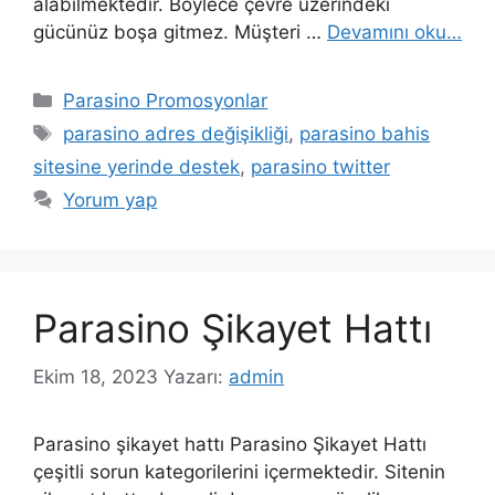
alabilmektedir. Böylece çevre üzerindeki
gücünüz boşa gitmez. Müşteri …
Devamını oku…
Kategoriler
Parasino Promosyonlar
Etiketler
parasino adres değişikliği
,
parasino bahis
sitesine yerinde destek
,
parasino twitter
Yorum yap
Parasino Şikayet Hattı
Ekim 18, 2023
Yazarı:
admin
Parasino şikayet hattı Parasino Şikayet Hattı
çeşitli sorun kategorilerini içermektedir. Sitenin