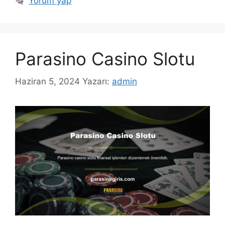
Yorum yap
Parasino Casino Slotu
Haziran 5, 2024
Yazarı:
admin