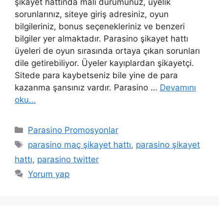
şikayet hattında mali durumunuz, üyelik
sorunlarınız, siteye giriş adresiniz, oyun
bilgileriniz, bonus seçenekleriniz ve benzeri
bilgiler yer almaktadır. Parasino şikayet hattı
üyeleri de oyun sırasında ortaya çıkan sorunları
dile getirebiliyor. Üyeler kayıplardan şikayetçi.
Sitede para kaybetseniz bile yine de para
kazanma şansınız vardır. Parasino …
Devamını
oku…
Kategoriler
Parasino Promosyonlar
Etiketler
parasino maç şikayet hattı
,
parasino şikayet
hattı
,
parasino twitter
Yorum yap