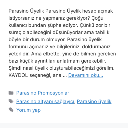
Parasino Üyelik Parasino Üyelik hesap açmak
istiyorsanız ne yapmanız gerekiyor? Çoğu
kullanıcı bundan şüphe ediyor. Çünkü zor bir
süreç olabileceğini düşünüyorlar ama tabii ki
böyle bir durum olmuyor. Parasino üyelik
formunu açmanız ve bilgilerinizi doldurmanız
yeterlidir. Ama elbette, yine de bilmen gereken
bazı küçük ayrıntıları anlatmam gerekebilir.
Şimdi nasıl üyelik oluşturabileceğimizi görelim.
KAYDOL seçeneği, ana …
Devamını oku…
Kategoriler
Parasino Promosyonlar
Etiketler
Parasino altyapı sağlayıcı
,
Parasino üyelik
Yorum yap