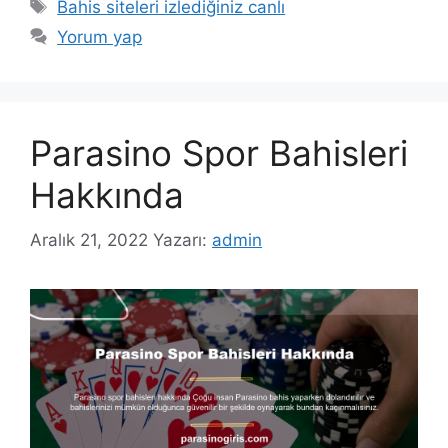
Etiketler
Bahis siteleri izlediğiniz canlı
Yorum yap
Parasino Spor Bahisleri
Hakkında
Aralık 21, 2022
Yazarı:
admin