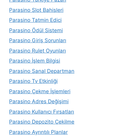
Parasino Slot Bahisleri
Parasino Tatmin Edici
Parasino Ödül Sistemi
Parasino Giriş Sorunları
Parasino Rulet Oyunları
Parasino İşlem Bilgisi
Parasino Sanal Departman
Parasino Tv Etkinliği
Parasino Çekme İşlemleri
Parasino Adres Değişimi
Parasino Kullanıcı Fırsatları
Parasino Depozito Çekilme
Parasino Ayrıntılı Planlar