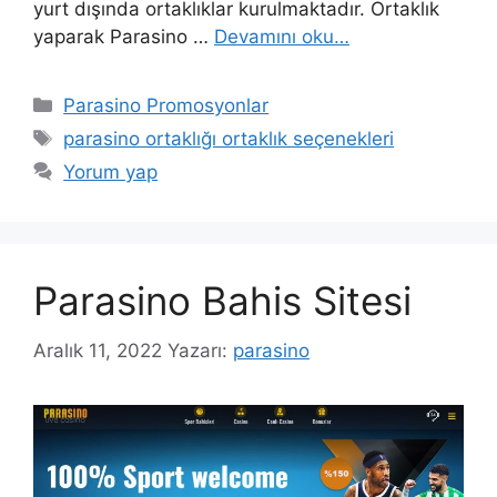
yurt dışında ortaklıklar kurulmaktadır. Ortaklık
yaparak Parasino …
Devamını oku…
Kategoriler
Parasino Promosyonlar
Etiketler
parasino ortaklığı ortaklık seçenekleri
Yorum yap
Parasino Bahis Sitesi
Aralık 11, 2022
Yazarı:
parasino