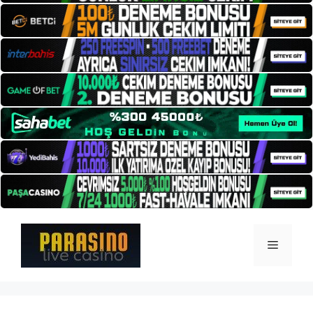
İçeriğe
atla
Menü