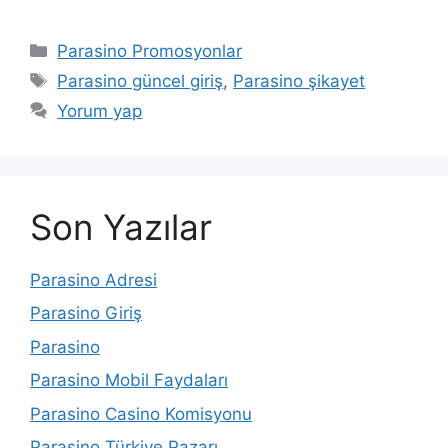
Kategoriler
Parasino Promosyonlar
Etiketler
Parasino güncel giriş
,
Parasino şikayet
Yorum yap
Son Yazılar
Parasino Adresi
Parasino Giriş
Parasino
Parasino Mobil Faydaları
Parasino Casino Komisyonu
Parasino Türkiye Pazarı