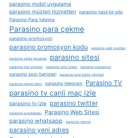
parasino mobil uygulama
parasino müşteri hizmetleri
parasino nasil bir site
Parasino Para Yatırma
Parasino para çekme
parasino promosyon
parasino promosyon kodu
parasino rulet oyunları
parasino sitesi
parasino sahte hesaplar
parasino slot oyunları
parasino sms listesi
parasino sorularınız
parasino spor bahisleri
parasino spor bahis çeşitleri
Parasino TV
parasino telegram
parasino tatmin edici
parasino tv canli maç izle
parasino twitter
parasino tv izle
Parasino Web Sitesi
parasino uygulaması
parasino whatsapp
parasino yatırım
parasino yeni adres