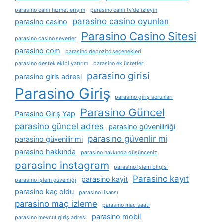
parasino canlı hizmet erişim
parasino canlı tv'de i̇zleyin
parasino casino oyunları
parasino casino
Parasino Casino Sitesi
parasino casino severler
parasino com
parasino depozito seçenekleri
parasino destek ekibi yatırım
parasino ek ücretler
parasino girisi
parasino giris adresi
Parasino Giriş
parasino giriş sorunları
Parasino Güncel
Parasino Giriş Yap
parasino güncel adres
parasino güvenilirliği
parasino güvenlir mi
parasino güvenilir mi
parasino hakkında
parasino hakkında düşünceniz
parasino instagram
parasino i̇şlem bilgisi
Parasino kayıt
parasino kayit
parasino i̇şlem güvenliği
parasino kaç oldu
parasino lisansı
parasino maç izleme
parasino maç saati
parasino mobil
parasino mevcut giriş adresi