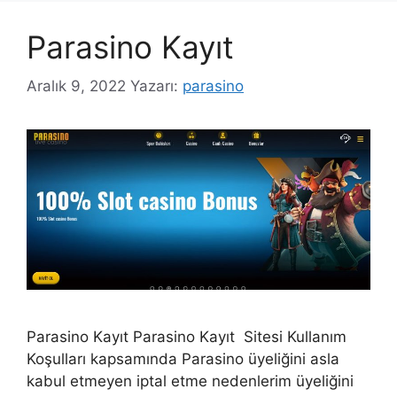
Parasino Kayıt
Aralık 9, 2022
Yazarı:
parasino
Parasino Kayıt Parasino Kayıt Sitesi Kullanım
Koşulları kapsamında Parasino üyeliğini asla
kabul etmeyen iptal etme nedenlerim üyeliğini