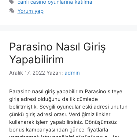
Etiketler
canlı casino oyunlarına katılma
Yorum yap
Parasino Nasıl Giriş
Yapabilirim
Aralık 17, 2022
Yazarı:
admin
Parasino nasıl giriş yapabilirim Parasino siteye
giriş adresi olduğunu da ilk cümlede
belirtmiştik. Sevgili oyuncular eski adresi unutun
çünkü giriş adresi orası. Verdiğimiz linkleri
kullanarak işlem yapabilirsiniz. Dönüşümsüz
bonus kampanyasından güncel fiyatlarla