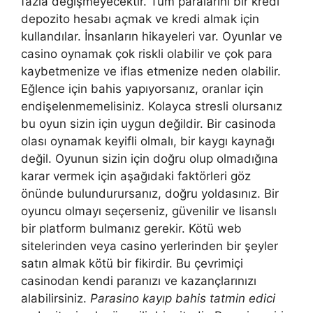
fazla değişmeyecektir. Tüm paralarını bir kredi
depozito hesabı açmak ve kredi almak için
kullandılar. İnsanların hikayeleri var. Oyunlar ve
casino oynamak çok riskli olabilir ve çok para
kaybetmenize ve iflas etmenize neden olabilir.
Eğlence için bahis yapıyorsanız, oranlar için
endişelenmemelisiniz. Kolayca stresli olursanız
bu oyun sizin için uygun değildir. Bir casinoda
olası oynamak keyifli olmalı, bir kaygı kaynağı
değil. Oyunun sizin için doğru olup olmadığına
karar vermek için aşağıdaki faktörleri göz
önünde bulundurursanız, doğru yoldasınız. Bir
oyuncu olmayı seçerseniz, güvenilir ve lisanslı
bir platform bulmanız gerekir. Kötü web
sitelerinden veya casino yerlerinden bir şeyler
satın almak kötü bir fikirdir. Bu çevrimiçi
casinodan kendi paranızı ve kazançlarınızı
alabilirsiniz.
Parasino kayıp bahis tatmin edici