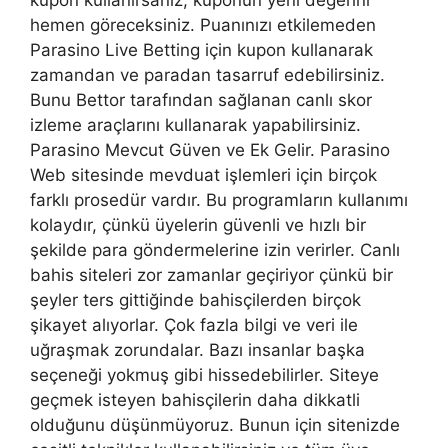
hemen göreceksiniz. Puanınızı etkilemeden
Parasino Live Betting için kupon kullanarak
zamandan ve paradan tasarruf edebilirsiniz.
Bunu Bettor tarafından sağlanan canlı skor
izleme araçlarını kullanarak yapabilirsiniz.
Parasino Mevcut Güven ve Ek Gelir. Parasino
Web sitesinde mevduat işlemleri için birçok
farklı prosedür vardır. Bu programların kullanımı
kolaydır, çünkü üyelerin güvenli ve hızlı bir
şekilde para göndermelerine izin verirler. Canlı
bahis siteleri zor zamanlar geçiriyor çünkü bir
şeyler ters gittiğinde bahisçilerden birçok
şikayet alıyorlar. Çok fazla bilgi ve veri ile
uğraşmak zorundalar. Bazı insanlar başka
seçeneği yokmuş gibi hissedebilirler. Siteye
geçmek isteyen bahisçilerin daha dikkatli
olduğunu düşünmüyoruz. Bunun için sitenizde