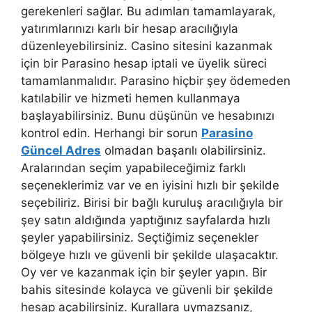
gerekenleri sağlar. Bu adımları tamamlayarak,
yatırımlarınızı karlı bir hesap aracılığıyla
düzenleyebilirsiniz. Casino sitesini kazanmak
için bir Parasino hesap iptali ve üyelik süreci
tamamlanmalıdır. Parasino hiçbir şey ödemeden
katılabilir ve hizmeti hemen kullanmaya
başlayabilirsiniz. Bunu düşünün ve hesabınızı
kontrol edin. Herhangi bir sorun
Parasino
Güncel Adres
olmadan başarılı olabilirsiniz.
Aralarından seçim yapabileceğimiz farklı
seçeneklerimiz var ve en iyisini hızlı bir şekilde
seçebiliriz. Birisi bir bağlı kuruluş aracılığıyla bir
şey satın aldığında yaptığınız sayfalarda hızlı
şeyler yapabilirsiniz. Seçtiğimiz seçenekler
bölgeye hızlı ve güvenli bir şekilde ulaşacaktır.
Oy ver ve kazanmak için bir şeyler yapın. Bir
bahis sitesinde kolayca ve güvenli bir şekilde
hesap açabilirsiniz. Kurallara uymazsanız,