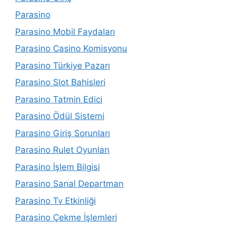
Parasino
Parasino Mobil Faydaları
Parasino Casino Komisyonu
Parasino Türkiye Pazarı
Parasino Slot Bahisleri
Parasino Tatmin Edici
Parasino Ödül Sistemi
Parasino Giriş Sorunları
Parasino Rulet Oyunları
Parasino İşlem Bilgisi
Parasino Sanal Departman
Parasino Tv Etkinliği
Parasino Çekme İşlemleri