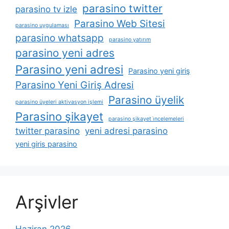
parasino twitter
parasino tv izle
Parasino Web Sitesi
parasino uygulaması
parasino whatsapp
parasino yatırım
parasino yeni adres
Parasino yeni adresi
Parasino yeni giriş
Parasino Yeni Giriş Adresi
Parasino üyelik
parasino üyeleri aktivasyon işlemi
Parasino şikayet
parasino şikayet i̇ncelemeleri
twitter parasino
yeni adresi parasino
yeni giris parasino
Arşivler