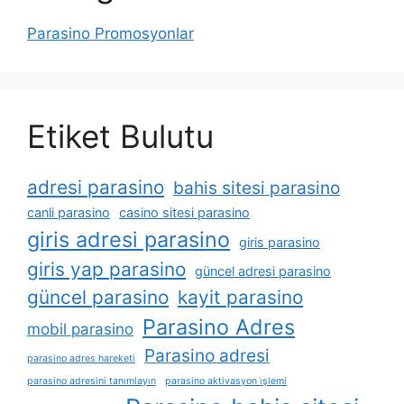
Parasino Promosyonlar
Etiket Bulutu
adresi parasino
bahis sitesi parasino
canli parasino
casino sitesi parasino
giris adresi parasino
giris parasino
giris yap parasino
güncel adresi parasino
güncel parasino
kayit parasino
Parasino Adres
mobil parasino
Parasino adresi
parasino adres hareketi
parasino adresini tanımlayın
parasino aktivasyon i̇şlemi