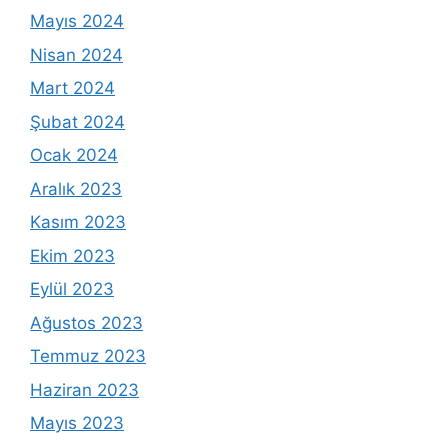
Mayıs 2024
Nisan 2024
Mart 2024
Şubat 2024
Ocak 2024
Aralık 2023
Kasım 2023
Ekim 2023
Eylül 2023
Ağustos 2023
Temmuz 2023
Haziran 2023
Mayıs 2023