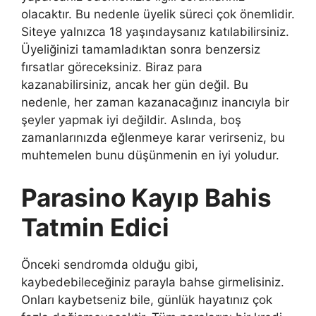
olacaktır. Bu nedenle üyelik süreci çok önemlidir.
Siteye yalnızca 18 yaşındaysanız katılabilirsiniz.
Üyeliğinizi tamamladıktan sonra benzersiz
fırsatlar göreceksiniz. Biraz para
kazanabilirsiniz, ancak her gün değil. Bu
nedenle, her zaman kazanacağınız inancıyla bir
şeyler yapmak iyi değildir. Aslında, boş
zamanlarınızda eğlenmeye karar verirseniz, bu
muhtemelen bunu düşünmenin en iyi yoludur.
Parasino Kayıp Bahis
Tatmin Edici
Önceki sendromda olduğu gibi,
kaybedebileceğiniz parayla bahse girmelisiniz.
Onları kaybetseniz bile, günlük hayatınız çok