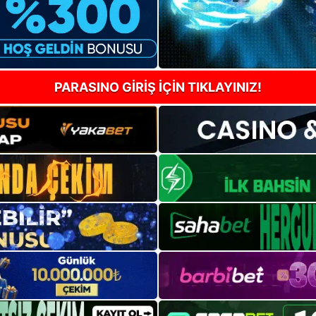
PARASINO GİRİŞ İÇİN TIKLAYINIZ!