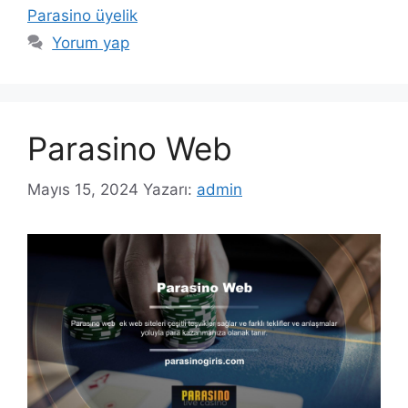
Parasino üyelik
Yorum yap
Parasino Web
Mayıs 15, 2024
Yazarı:
admin