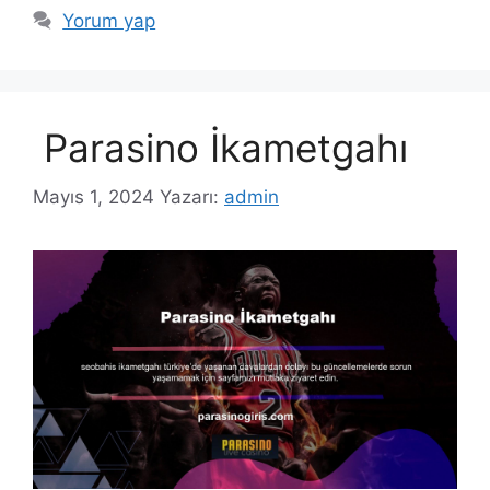
Yorum yap
Parasino İkametgahı
Mayıs 1, 2024
Yazarı:
admin