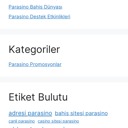
Parasino Bahis Dünyası
Parasino Destek Etkinlikleri
Kategoriler
Parasino Promosyonlar
Etiket Bulutu
adresi parasino
bahis sitesi parasino
canli parasino
casino sitesi parasino