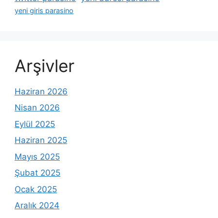
yeni giris parasino
Arşivler
Haziran 2026
Nisan 2026
Eylül 2025
Haziran 2025
Mayıs 2025
Şubat 2025
Ocak 2025
Aralık 2024