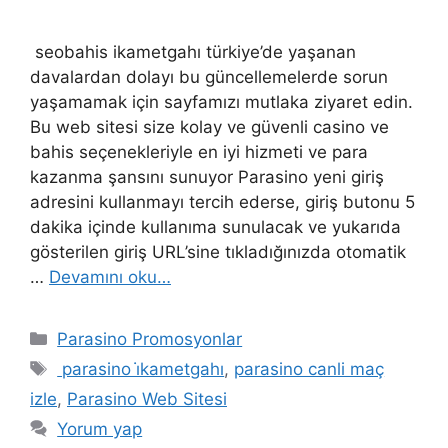
seobahis ikametgahı türkiye’de yaşanan
davalardan dolayı bu güncellemelerde sorun
yaşamamak için sayfamızı mutlaka ziyaret edin.
Bu web sitesi size kolay ve güvenli casino ve
bahis seçenekleriyle en iyi hizmeti ve para
kazanma şansını sunuyor Parasino yeni giriş
adresini kullanmayı tercih ederse, giriş butonu 5
dakika içinde kullanıma sunulacak ve yukarıda
gösterilen giriş URL’sine tıkladığınızda otomatik
…
Devamını oku…
Kategoriler
Parasino Promosyonlar
Etiketler
parasino i̇kametgahı
,
parasino canli maç
izle
,
Parasino Web Sitesi
Yorum yap