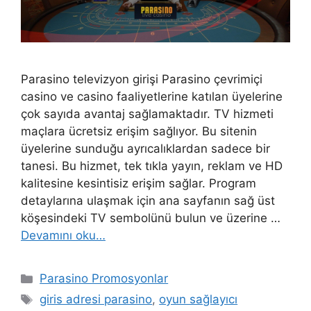
Parasino televizyon girişi Parasino çevrimiçi
casino ve casino faaliyetlerine katılan üyelerine
çok sayıda avantaj sağlamaktadır. TV hizmeti
maçlara ücretsiz erişim sağlıyor. Bu sitenin
üyelerine sunduğu ayrıcalıklardan sadece bir
tanesi. Bu hizmet, tek tıkla yayın, reklam ve HD
kalitesine kesintisiz erişim sağlar. Program
detaylarına ulaşmak için ana sayfanın sağ üst
köşesindeki TV sembolünü bulun ve üzerine …
Devamını oku…
Kategoriler
Parasino Promosyonlar
Etiketler
giris adresi parasino
,
oyun sağlayıcı