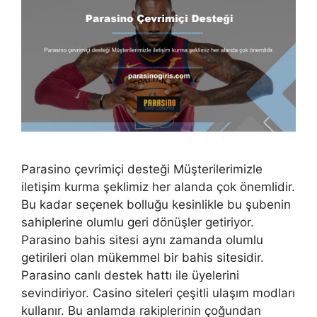
Parasino çevrimiçi desteği Müşterilerimizle
iletişim kurma şeklimiz her alanda çok önemlidir.
Bu kadar seçenek bolluğu kesinlikle bu şubenin
sahiplerine olumlu geri dönüşler getiriyor.
Parasino bahis sitesi aynı zamanda olumlu
getirileri olan mükemmel bir bahis sitesidir.
Parasino canlı destek hattı ile üyelerini
sevindiriyor. Casino siteleri çeşitli ulaşım modları
kullanır. Bu anlamda rakiplerinin çoğundan