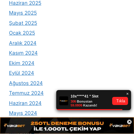
Haziran 2025
Mayıs 2025
Şubat 2025
Ocak 2025
Aralık 2024
Kasım 2024
Ekim 2024
Eylül 2024
Ağustos 2024
Temmuz 2024
Haziran 2024
Mayıs 2024
×
Nisan 2024
Mart 2024