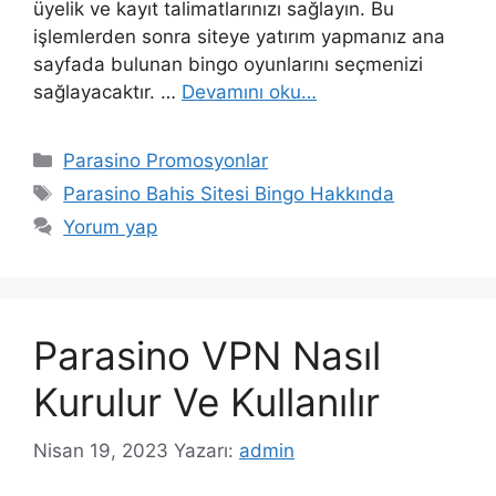
üyelik ve kayıt talimatlarınızı sağlayın. Bu
işlemlerden sonra siteye yatırım yapmanız ana
sayfada bulunan bingo oyunlarını seçmenizi
sağlayacaktır. …
Devamını oku…
Kategoriler
Parasino Promosyonlar
Etiketler
Parasino Bahis Sitesi Bingo Hakkında
Yorum yap
Parasino VPN Nasıl
Kurulur Ve Kullanılır
Nisan 19, 2023
Yazarı:
admin