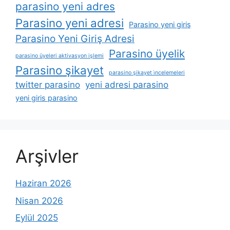
parasino yeni adres
Parasino yeni adresi
Parasino yeni giriş
Parasino Yeni Giriş Adresi
Parasino üyelik
parasino üyeleri aktivasyon işlemi
Parasino şikayet
parasino şikayet i̇ncelemeleri
twitter parasino
yeni adresi parasino
yeni giris parasino
Arşivler
Haziran 2026
Nisan 2026
Eylül 2025