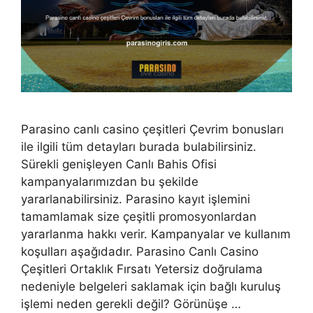
Parasino canlı casino çeşitleri Çevrim bonusları
ile ilgili tüm detayları burada bulabilirsiniz.
Sürekli genişleyen Canlı Bahis Ofisi
kampanyalarımızdan bu şekilde
yararlanabilirsiniz. Parasino kayıt işlemini
tamamlamak size çeşitli promosyonlardan
yararlanma hakkı verir. Kampanyalar ve kullanım
koşulları aşağıdadır. Parasino Canlı Casino
Çeşitleri Ortaklık Fırsatı Yetersiz doğrulama
nedeniyle belgeleri saklamak için bağlı kuruluş
işlemi neden gerekli değil? Görünüşe …