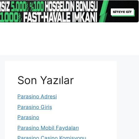
Son Yazılar
Parasino Adresi
Parasino Giriş
Parasino
Parasino Mobil Faydaları
Parasino Casino Komisyonu