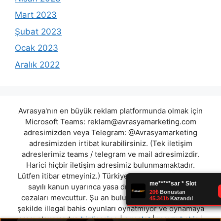
Mart 2023
Şubat 2023
Ocak 2023
Aralık 2022
Avrasya'nın en büyük reklam platformunda olmak için
Microsoft Teams:
reklam@avrasyamarketing.com
adresimizden veya Telegram: @Avrasyamarketing
adresimizden irtibat kurabilirsiniz. (Tek iletişim
adreslerimiz teams / telegram ve mail adresimizdir.
Harici hiçbir iletişim adresimiz bulunmamaktadır.
Lütfen itibar etmeyiniz.) Türkiye yasalarına göre 7258
sayılı kanun uyarınca yasa dışı bahis oynamanın
cezaları mevcuttur. Şu an bulunduğunuz site hiç bir
şekilde illegal bahis oyunları oynatmıyor ve oynamaya
aracı olmuyordur.
hizlicasino
|
egeslot
|
mevzubahis
|