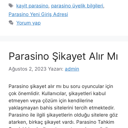
Etiketler
kayit parasino
,
parasino üyelik bilgileri
,
Parasino Yeni Giriş Adresi
Yorum yap
Parasino Şikayet Alır Mı
Ağustos 2, 2023
Yazarı:
admin
Parasino şikayet alır mı bu soru oyuncular için
çok önemlidir. Kullanıcılar, şikayetleri kabul
etmeyen veya çözüm için kendilerine
yaklaşmayan bahis sitelerini tercih etmektedir.
Parasino ile ilgili şikayetlerin olduğu sitelere göz
atarken, birkaç şikayet vardı. Parasino Tahkim