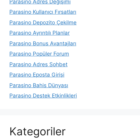
Parasino Adres Değişimi
Parasino Kullanıcı Fırsatları
Parasino Depozito Çekilme
Parasino Ayrıntılı Planlar
Parasino Bonus Avantajları
Parasino Popüler Forum
Parasino Adres Sohbet
Parasino Eposta Girişi
Parasino Bahis Dünyası
Parasino Destek Etkinlikleri
Kategoriler