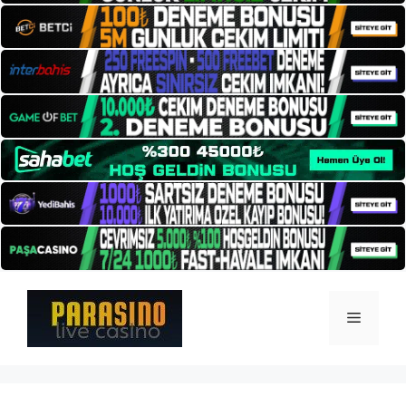
İçeriğe
atla
Menü