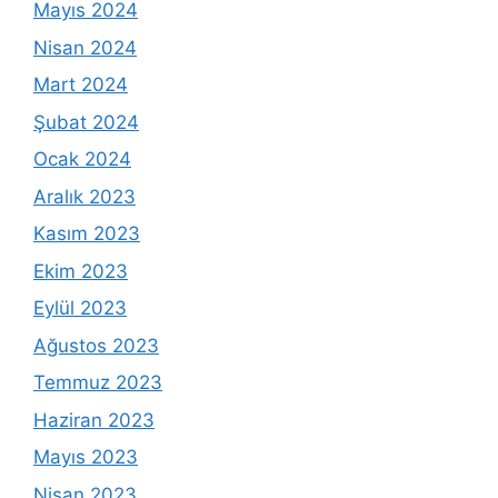
Mayıs 2024
Nisan 2024
Mart 2024
Şubat 2024
Ocak 2024
Aralık 2023
Kasım 2023
Ekim 2023
Eylül 2023
Ağustos 2023
Temmuz 2023
Haziran 2023
Mayıs 2023
Nisan 2023