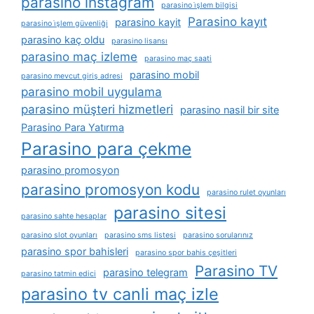
parasino instagram
parasino i̇şlem bilgisi
Parasino kayıt
parasino kayit
parasino i̇şlem güvenliği
parasino kaç oldu
parasino lisansı
parasino maç izleme
parasino maç saati
parasino mobil
parasino mevcut giriş adresi
parasino mobil uygulama
parasino müşteri hizmetleri
parasino nasil bir site
Parasino Para Yatırma
Parasino para çekme
parasino promosyon
parasino promosyon kodu
parasino rulet oyunları
parasino sitesi
parasino sahte hesaplar
parasino slot oyunları
parasino sms listesi
parasino sorularınız
parasino spor bahisleri
parasino spor bahis çeşitleri
Parasino TV
parasino telegram
parasino tatmin edici
parasino tv canli maç izle