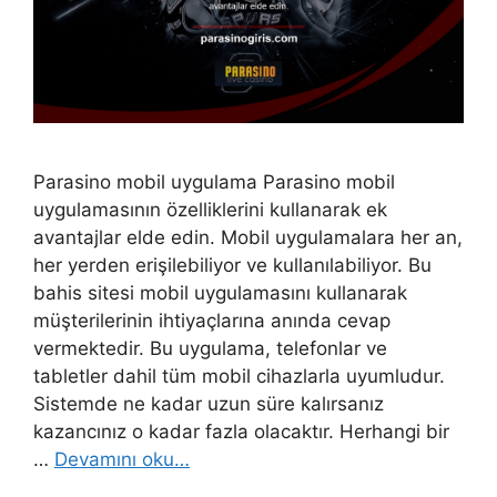
Parasino mobil uygulama Parasino mobil
uygulamasının özelliklerini kullanarak ek
avantajlar elde edin. Mobil uygulamalara her an,
her yerden erişilebiliyor ve kullanılabiliyor. Bu
bahis sitesi mobil uygulamasını kullanarak
müşterilerinin ihtiyaçlarına anında cevap
vermektedir. Bu uygulama, telefonlar ve
tabletler dahil tüm mobil cihazlarla uyumludur.
Sistemde ne kadar uzun süre kalırsanız
kazancınız o kadar fazla olacaktır. Herhangi bir
…
Devamını oku…