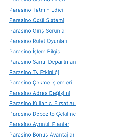
Parasino Tatmin Edici
Parasino Ödül Sistemi
Parasino Giriş Sorunları
Parasino Rulet Oyunları
Parasino İşlem Bilgisi
Parasino Sanal Departman
Parasino Tv Etkinliği
Parasino Çekme İşlemleri
Parasino Adres Değişimi
Parasino Kullanıcı Fırsatları
Parasino Depozito Çekilme
Parasino Ayrıntılı Planlar
Parasino Bonus Avantajları