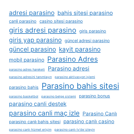
adresi parasino
bahis sitesi parasino
canli parasino
casino sitesi parasino
giris adresi parasino
giris parasino
giris yap parasino
güncel adresi parasino
güncel parasino
kayit parasino
Parasino Adres
mobil parasino
Parasino adresi
parasino adres hareketi
parasino adresini tanımlayın
parasino aktivasyon i̇şlemi
Parasino bahis sitesi
parasino bahis
parasino bonus
parasino basketbol
parasino belge sistemi
parasino canli destek
parasino canli maç izle
Parasino Canlı
parasino canlı casino
parasino canlı bahis sitesi
parasino canlı hizmet erişim
parasino canlı tv'de i̇zleyin