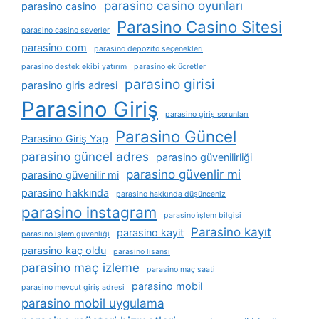
parasino casino oyunları
parasino casino
Parasino Casino Sitesi
parasino casino severler
parasino com
parasino depozito seçenekleri
parasino destek ekibi yatırım
parasino ek ücretler
parasino girisi
parasino giris adresi
Parasino Giriş
parasino giriş sorunları
Parasino Güncel
Parasino Giriş Yap
parasino güncel adres
parasino güvenilirliği
parasino güvenlir mi
parasino güvenilir mi
parasino hakkında
parasino hakkında düşünceniz
parasino instagram
parasino i̇şlem bilgisi
Parasino kayıt
parasino kayit
parasino i̇şlem güvenliği
parasino kaç oldu
parasino lisansı
parasino maç izleme
parasino maç saati
parasino mobil
parasino mevcut giriş adresi
parasino mobil uygulama