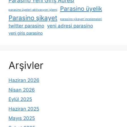
Parasino Yeni Giriş Adresi
Parasino üyelik
parasino üyeleri aktivasyon işlemi
Parasino şikayet
parasino şikayet i̇ncelemeleri
twitter parasino
yeni adresi parasino
yeni giris parasino
Arşivler
Haziran 2026
Nisan 2026
Eylül 2025
Haziran 2025
Mayıs 2025