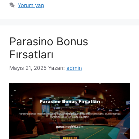
Yorum yap
Parasino Bonus
Fırsatları
Mayıs 21, 2025
Yazarı:
admin