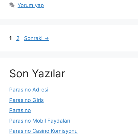
Yorum yap
Sayfa
Sayfa
1
2
Sonraki
→
Son Yazılar
Parasino Adresi
Parasino Giriş
Parasino
Parasino Mobil Faydaları
Parasino Casino Komisyonu