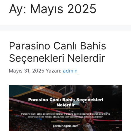
Ay:
Mayıs 2025
Parasino Canlı Bahis
Seçenekleri Nelerdir
Mayıs 31, 2025
Yazarı:
admin