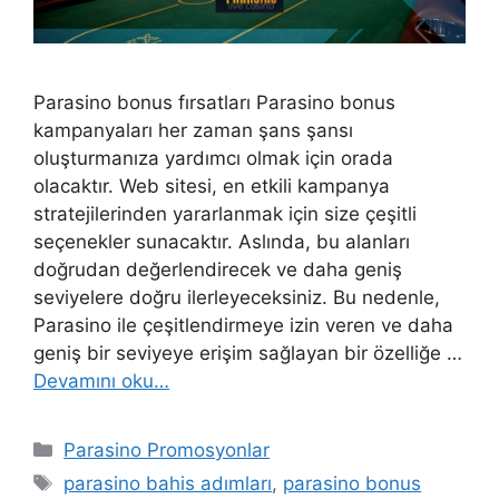
Parasino bonus fırsatları Parasino bonus
kampanyaları her zaman şans şansı
oluşturmanıza yardımcı olmak için orada
olacaktır. Web sitesi, en etkili kampanya
stratejilerinden yararlanmak için size çeşitli
seçenekler sunacaktır. Aslında, bu alanları
doğrudan değerlendirecek ve daha geniş
seviyelere doğru ilerleyeceksiniz. Bu nedenle,
Parasino ile çeşitlendirmeye izin veren ve daha
geniş bir seviyeye erişim sağlayan bir özelliğe …
Devamını oku…
Kategoriler
Parasino Promosyonlar
Etiketler
parasino bahis adımları
,
parasino bonus