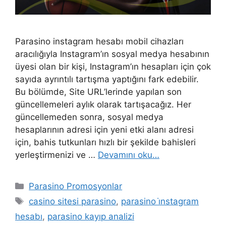
Parasino instagram hesabı mobil cihazları
aracılığıyla Instagram’ın sosyal medya hesabının
üyesi olan bir kişi, Instagram’ın hesapları için çok
sayıda ayrıntılı tartışma yaptığını fark edebilir.
Bu bölümde, Site URL’lerinde yapılan son
güncellemeleri aylık olarak tartışacağız. Her
güncellemeden sonra, sosyal medya
hesaplarının adresi için yeni etki alanı adresi
için, bahis tutkunları hızlı bir şekilde bahisleri
yerleştirmenizi ve …
Devamını oku…
Kategoriler
Parasino Promosyonlar
Etiketler
casino sitesi parasino
,
parasino i̇nstagram
hesabı
,
parasino kayıp analizi