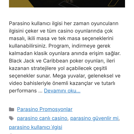
Parasino kullanıcı ilgisi her zaman oyuncuların
ilgisini çeker ve tüm casino oyunlarında çok
masalı, ikili masa ve tek masa seçeneklerini
kullanabilirsiniz. Program, indirmeye gerek
kalmadan klasik oyunlara anında erişim sağlar.
Black Jack ve Caribbean poker oyunları, ileri
kazanan stratejilere yol açabilecek çeşitli
seçenekler sunar. Mega yuvalar, geleneksel ve
video bahisleriyle önemli kazançlar ve tutarlı
performans …
Devamını oku…
Kategoriler
Parasino Promosyonlar
Etiketler
parasino canlı casino
,
parasino güvenlir mi
,
parasino kullanıcı i̇lgisi