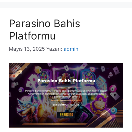
Parasino Bahis
Platformu
Mayıs 13, 2025
Yazarı:
admin