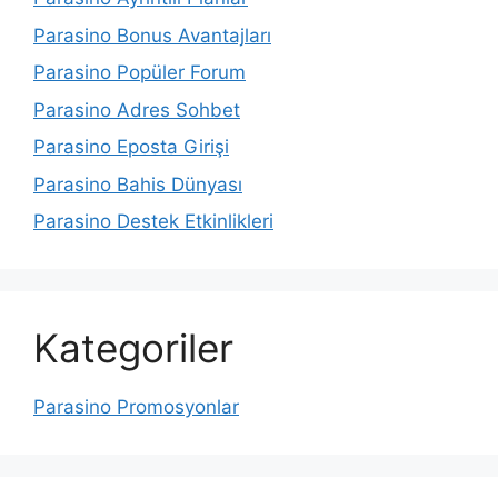
Parasino Bonus Avantajları
Parasino Popüler Forum
Parasino Adres Sohbet
Parasino Eposta Girişi
Parasino Bahis Dünyası
Parasino Destek Etkinlikleri
Kategoriler
Parasino Promosyonlar