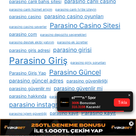
parasino canlı casino
parasino canlı bahis sitesi
parasino canlı hizmet erişim
parasino canlı tv'de i̇zleyin
parasino casino oyunları
parasino casino
Parasino Casino Sitesi
parasino casino severler
parasino com
parasino depozito seçenekleri
parasino destek ekibi yatırım
parasino ek ücretler
parasino girisi
parasino giris adresi
Parasino Giriş
parasino giriş sorunları
Parasino Güncel
Parasino Giriş Yap
parasino güncel adres
parasino güvenilirliği
parasino güvenlir mi
parasino güvenilir mi
parasino hakkında
parasino hakkında düşünceniz
parasino instagram
parasino i̇şlem bilgisi
Parasino kayıt
parasino kayit
parasino i̇şlem güvenliği
parasino kaç oldu
parasino lisansı
×
parasino maç izleme
parasino maç saati
parasino mobil