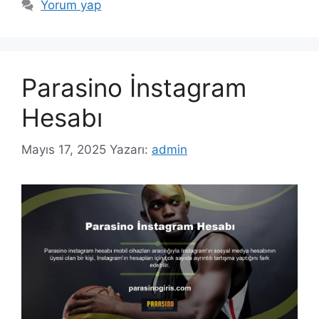
Yorum yap
Parasino İnstagram
Hesabı
Mayıs 17, 2025
Yazarı:
admin