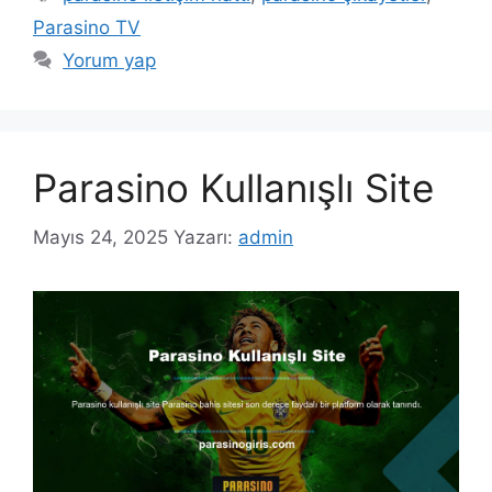
Parasino TV
Yorum yap
Parasino Kullanışlı Site
Mayıs 24, 2025
Yazarı:
admin