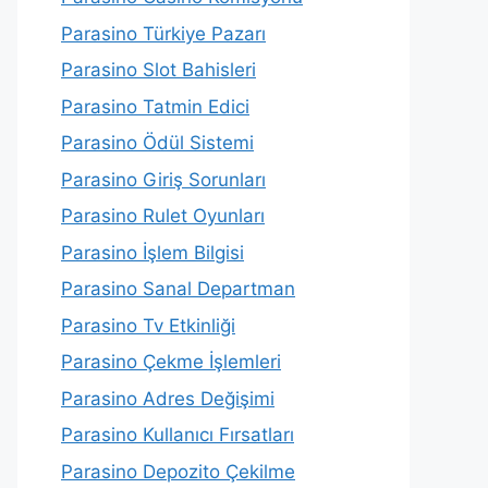
Parasino Türkiye Pazarı
Parasino Slot Bahisleri
Parasino Tatmin Edici
Parasino Ödül Sistemi
Parasino Giriş Sorunları
Parasino Rulet Oyunları
Parasino İşlem Bilgisi
Parasino Sanal Departman
Parasino Tv Etkinliği
Parasino Çekme İşlemleri
Parasino Adres Değişimi
Parasino Kullanıcı Fırsatları
Parasino Depozito Çekilme