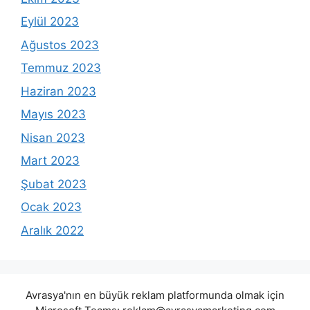
Eylül 2023
Ağustos 2023
Temmuz 2023
Haziran 2023
Mayıs 2023
Nisan 2023
Mart 2023
Şubat 2023
Ocak 2023
Aralık 2022
Avrasya'nın en büyük reklam platformunda olmak için