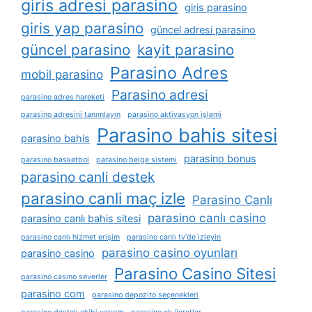
giris adresi parasino
giris parasino
giris yap parasino
güncel adresi parasino
güncel parasino
kayit parasino
Parasino Adres
mobil parasino
Parasino adresi
parasino adres hareketi
parasino adresini tanımlayın
parasino aktivasyon i̇şlemi
Parasino bahis sitesi
parasino bahis
parasino bonus
parasino basketbol
parasino belge sistemi
parasino canli destek
parasino canli maç izle
Parasino Canlı
parasino canlı casino
parasino canlı bahis sitesi
parasino canlı hizmet erişim
parasino canlı tv'de i̇zleyin
parasino casino oyunları
parasino casino
Parasino Casino Sitesi
parasino casino severler
parasino com
parasino depozito seçenekleri