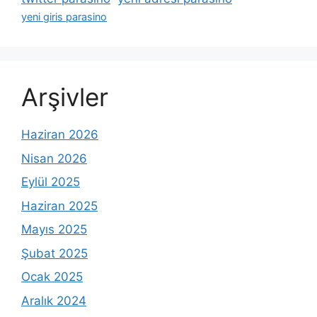
yeni giris parasino
Arşivler
Haziran 2026
Nisan 2026
Eylül 2025
Haziran 2025
Mayıs 2025
Şubat 2025
Ocak 2025
Aralık 2024