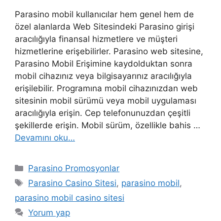
Parasino mobil kullanıcılar hem genel hem de
özel alanlarda Web Sitesindeki Parasino girişi
aracılığıyla finansal hizmetlere ve müşteri
hizmetlerine erişebilirler. Parasino web sitesine,
Parasino Mobil Erişimine kaydolduktan sonra
mobil cihazınız veya bilgisayarınız aracılığıyla
erişilebilir. Programına mobil cihazınızdan web
sitesinin mobil sürümü veya mobil uygulaması
aracılığıyla erişin. Cep telefonunuzdan çeşitli
şekillerde erişin. Mobil sürüm, özellikle bahis …
Devamını oku…
Kategoriler
Parasino Promosyonlar
Etiketler
Parasino Casino Sitesi
,
parasino mobil
,
parasino mobil casino sitesi
Yorum yap