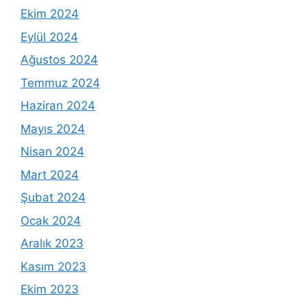
Ekim 2024
Eylül 2024
Ağustos 2024
Temmuz 2024
Haziran 2024
Mayıs 2024
Nisan 2024
Mart 2024
Şubat 2024
Ocak 2024
Aralık 2023
Kasım 2023
Ekim 2023