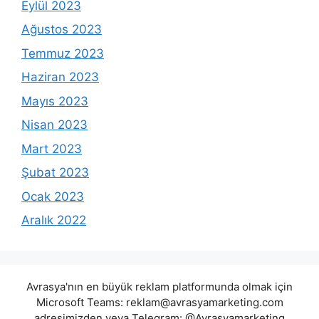
Eylül 2023
Ağustos 2023
Temmuz 2023
Haziran 2023
Mayıs 2023
Nisan 2023
Mart 2023
Şubat 2023
Ocak 2023
Aralık 2022
Avrasya'nın en büyük reklam platformunda olmak için
Microsoft Teams:
reklam@avrasyamarketing.com
adresimizden veya Telegram: @Avrasyamarketing