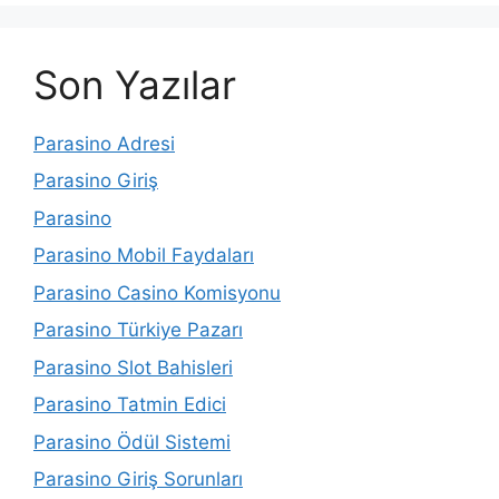
Son Yazılar
Parasino Adresi
Parasino Giriş
Parasino
Parasino Mobil Faydaları
Parasino Casino Komisyonu
Parasino Türkiye Pazarı
Parasino Slot Bahisleri
Parasino Tatmin Edici
Parasino Ödül Sistemi
Parasino Giriş Sorunları