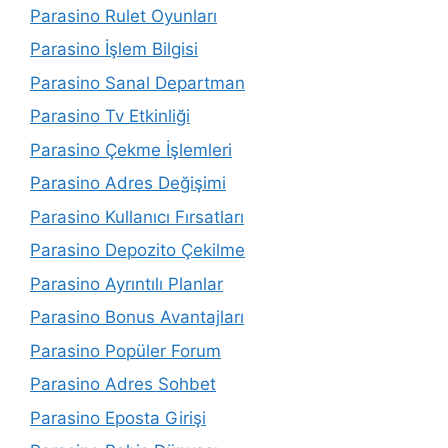
Parasino Rulet Oyunları
Parasino İşlem Bilgisi
Parasino Sanal Departman
Parasino Tv Etkinliği
Parasino Çekme İşlemleri
Parasino Adres Değişimi
Parasino Kullanıcı Fırsatları
Parasino Depozito Çekilme
Parasino Ayrıntılı Planlar
Parasino Bonus Avantajları
Parasino Popüler Forum
Parasino Adres Sohbet
Parasino Eposta Girişi