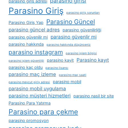
parasino girisi
parasino giris adresi
Parasino Giriş
parasino giriş sorunları
Parasino Güncel
Parasino Giriş Yap
parasino güncel adres
parasino güvenilirliği
parasino güvenlir mi
parasino güvenilir mi
parasino hakkında
parasino hakkında düşünceniz
parasino instagram
parasino i̇şlem bilgisi
Parasino kayıt
parasino kayit
parasino i̇şlem güvenliği
parasino kaç oldu
parasino lisansı
parasino maç izleme
parasino maç saati
parasino mobil
parasino mevcut giriş adresi
parasino mobil uygulama
parasino müşteri hizmetleri
parasino nasil bir site
Parasino Para Yatırma
Parasino para çekme
parasino promosyon