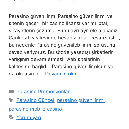
Parasino güvenilir mi Parasino güvenilir mi ve
sitenin geçerli bir casino lisansı var mı İptal,
şikayetlerin çözümü. Bunu ayrı ayrı ele alacağız.
Canlı bahis sitesinde hesap açmak cesaret ister,
bu nedenle Parasino güvenilebilir mi sorusuna
cevap veriyoruz. Bu sözde yasadışı şirketlerin
varlığının devam etmesi, web sitelerinin
kalitesine bağlıdır. Parasino güvenilir olsun ya
da olmasın o …
Devamını oku…
Kategoriler
Parasino Promosyonlar
Etiketler
Parasino Güncel
,
parasino güvenilir mi
,
parasino mobile casino
Yorum yap