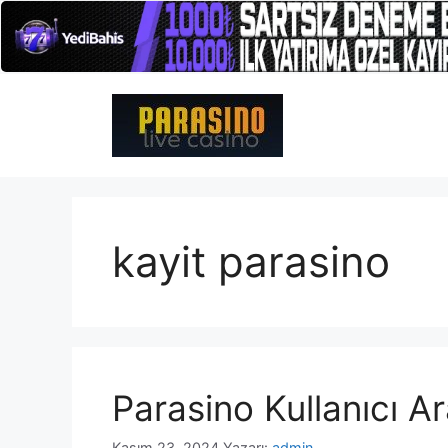
İçeriğe
atla
kayit parasino
Parasino Kullanıcı A
Kasım 23, 2024
Yazarı:
admin