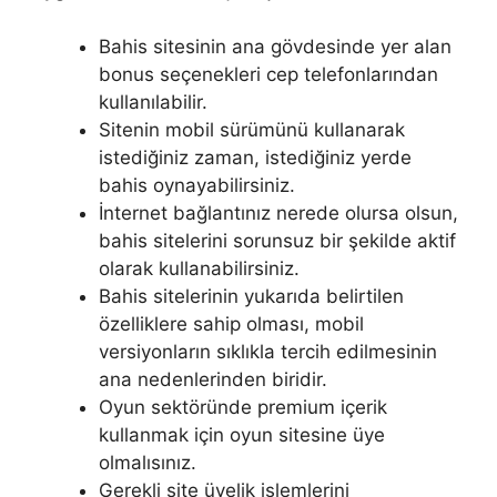
Bahis sitesinin ana gövdesinde yer alan
bonus seçenekleri cep telefonlarından
kullanılabilir.
Sitenin mobil sürümünü kullanarak
istediğiniz zaman, istediğiniz yerde
bahis oynayabilirsiniz.
İnternet bağlantınız nerede olursa olsun,
bahis sitelerini sorunsuz bir şekilde aktif
olarak kullanabilirsiniz.
Bahis sitelerinin yukarıda belirtilen
özelliklere sahip olması, mobil
versiyonların sıklıkla tercih edilmesinin
ana nedenlerinden biridir.
Oyun sektöründe premium içerik
kullanmak için oyun sitesine üye
olmalısınız.
Gerekli site üyelik işlemlerini