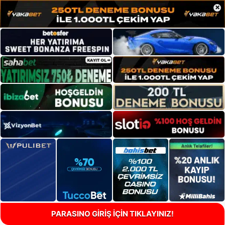
×
PARASINO GİRİŞ İÇİN TIKLAYINIZ!