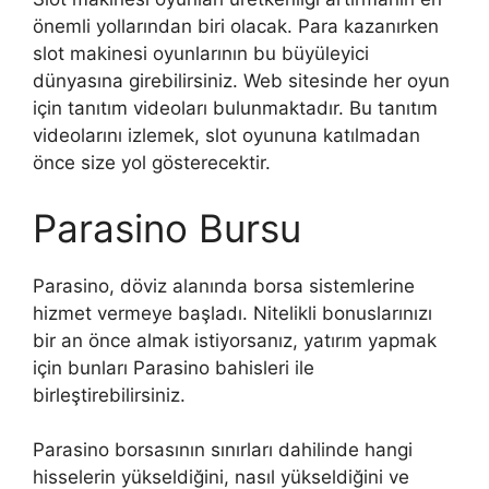
önemli yollarından biri olacak. Para kazanırken
slot makinesi oyunlarının bu büyüleyici
dünyasına girebilirsiniz. Web sitesinde her oyun
için tanıtım videoları bulunmaktadır. Bu tanıtım
videolarını izlemek, slot oyununa katılmadan
önce size yol gösterecektir.
Parasino Bursu
Parasino, döviz alanında borsa sistemlerine
hizmet vermeye başladı. Nitelikli bonuslarınızı
bir an önce almak istiyorsanız, yatırım yapmak
için bunları Parasino bahisleri ile
birleştirebilirsiniz.
Parasino borsasının sınırları dahilinde hangi
hisselerin yükseldiğini, nasıl yükseldiğini ve