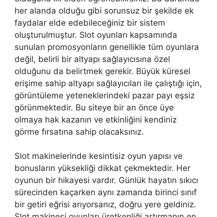
her alanda olduğu gibi sorunsuz bir şekilde ek
faydalar elde edebileceğiniz bir sistem
oluşturulmuştur. Slot oyunları kapsamında
sunulan promosyonların genellikle tüm oyunlara
değil, belirli bir altyapı sağlayıcısına özel
olduğunu da belirtmek gerekir. Büyük küresel
erişime sahip altyapı sağlayıcıları ile çalıştığı için,
görüntüleme yeteneklerindeki pazar payı eşsiz
görünmektedir. Bu siteye bir an önce üye
olmaya hak kazanın ve etkinliğini kendiniz
görme fırsatına sahip olacaksınız.
Slot makinelerinde kesintisiz oyun yapısı ve
bonusların yüksekliği dikkat çekmektedir. Her
oyunun bir hikayesi vardır. Günlük hayatın sıkıcı
sürecinden kaçarken aynı zamanda birinci sınıf
bir getiri eğrisi arıyorsanız, doğru yere geldiniz.
Slot makinesi oyunları üretkenliği artırmanın en