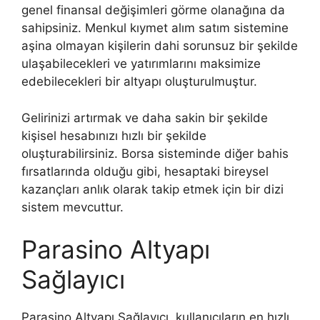
genel finansal değişimleri görme olanağına da
sahipsiniz. Menkul kıymet alım satım sistemine
aşina olmayan kişilerin dahi sorunsuz bir şekilde
ulaşabilecekleri ve yatırımlarını maksimize
edebilecekleri bir altyapı oluşturulmuştur.
Gelirinizi artırmak ve daha sakin bir şekilde
kişisel hesabınızı hızlı bir şekilde
oluşturabilirsiniz. Borsa sisteminde diğer bahis
fırsatlarında olduğu gibi, hesaptaki bireysel
kazançları anlık olarak takip etmek için bir dizi
sistem mevcuttur.
Parasino Altyapı
Sağlayıcı
Parasino Altyapı Sağlayıcı, kullanıcıların en hızlı,