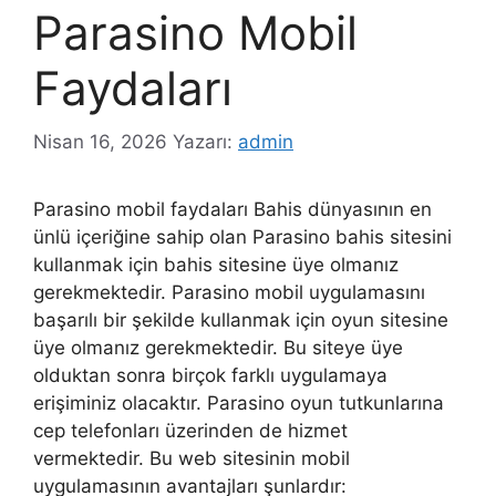
Parasino Mobil
Faydaları
Nisan 16, 2026
Yazarı:
admin
Parasino mobil faydaları Bahis dünyasının en
ünlü içeriğine sahip olan Parasino bahis sitesini
kullanmak için bahis sitesine üye olmanız
gerekmektedir. Parasino mobil uygulamasını
başarılı bir şekilde kullanmak için oyun sitesine
üye olmanız gerekmektedir. Bu siteye üye
olduktan sonra birçok farklı uygulamaya
erişiminiz olacaktır. Parasino oyun tutkunlarına
cep telefonları üzerinden de hizmet
vermektedir. Bu web sitesinin mobil
uygulamasının avantajları şunlardır: