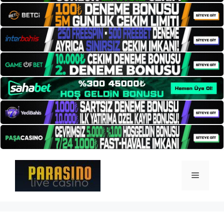
İçeriğe
atla
Menü