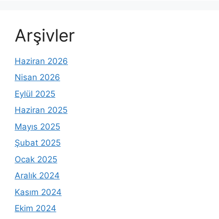
Arşivler
Haziran 2026
Nisan 2026
Eylül 2025
Haziran 2025
Mayıs 2025
Şubat 2025
Ocak 2025
Aralık 2024
Kasım 2024
Ekim 2024