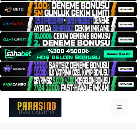
İçeriğe
atla
Menü