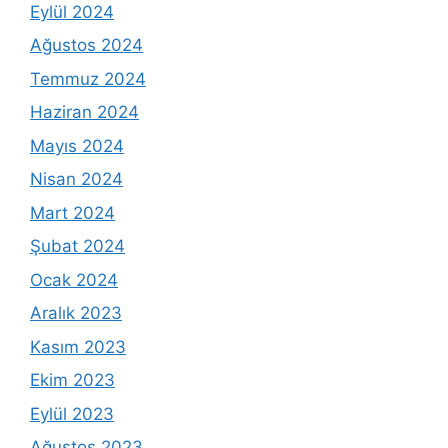
Eylül 2024
Ağustos 2024
Temmuz 2024
Haziran 2024
Mayıs 2024
Nisan 2024
Mart 2024
Şubat 2024
Ocak 2024
Aralık 2023
Kasım 2023
Ekim 2023
Eylül 2023
Ağustos 2023