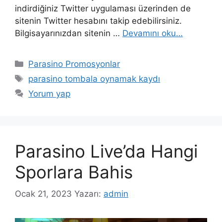
indirdiğiniz Twitter uygulaması üzerinden de
sitenin Twitter hesabını takip edebilirsiniz.
Bilgisayarınızdan sitenin …
Devamını oku…
Kategoriler
Parasino Promosyonlar
Etiketler
parasino tombala oynamak kaydı
Yorum yap
Parasino Live’da Hangi
Sporlara Bahis
Ocak 21, 2023
Yazarı:
admin