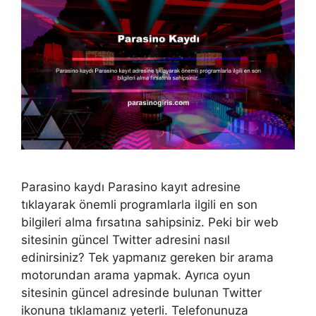
Parasino kaydı Parasino kayıt adresine
tıklayarak önemli programlarla ilgili en son
bilgileri alma fırsatına sahipsiniz. Peki bir web
sitesinin güncel Twitter adresini nasıl
edinirsiniz? Tek yapmanız gereken bir arama
motorundan arama yapmak. Ayrıca oyun
sitesinin güncel adresinde bulunan Twitter
ikonuna tıklamanız yeterli. Telefonunuza