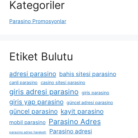
Kategoriler
Parasino Promosyonlar
Etiket Bulutu
adresi parasino
bahis sitesi parasino
canli parasino
casino sitesi parasino
giris adresi parasino
giris parasino
giris yap parasino
güncel adresi parasino
güncel parasino
kayit parasino
Parasino Adres
mobil parasino
Parasino adresi
parasino adres hareketi