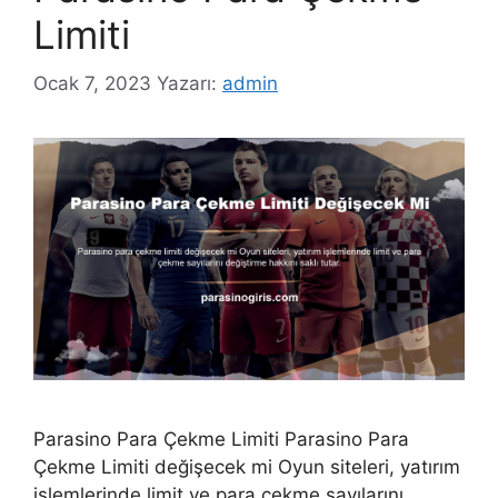
Limiti
Ocak 7, 2023
Yazarı:
admin
Parasino Para Çekme Limiti Parasino Para
Çekme Limiti değişecek mi Oyun siteleri, yatırım
işlemlerinde limit ve para çekme sayılarını