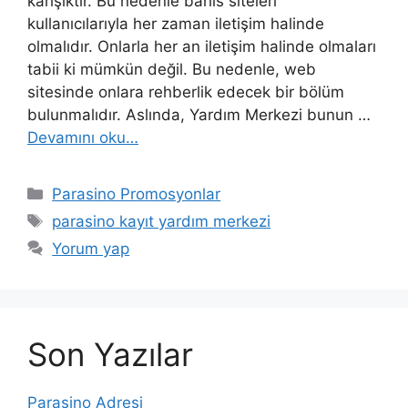
karışıktır. Bu nedenle bahis siteleri
kullanıcılarıyla her zaman iletişim halinde
olmalıdır. Onlarla her an iletişim halinde olmaları
tabii ki mümkün değil. Bu nedenle, web
sitesinde onlara rehberlik edecek bir bölüm
bulunmalıdır. Aslında, Yardım Merkezi bunun …
Devamını oku…
Kategoriler
Parasino Promosyonlar
Etiketler
parasino kayıt yardım merkezi
Yorum yap
Son Yazılar
Parasino Adresi