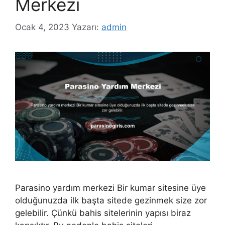
Merkezi
Ocak 4, 2023
Yazarı:
admin
Parasino yardım merkezi Bir kumar sitesine üye
olduğunuzda ilk başta sitede gezinmek size zor
gelebilir. Çünkü bahis sitelerinin yapısı biraz