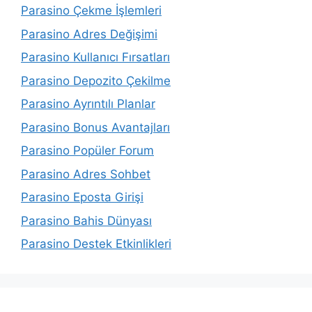
Parasino Çekme İşlemleri
Parasino Adres Değişimi
Parasino Kullanıcı Fırsatları
Parasino Depozito Çekilme
Parasino Ayrıntılı Planlar
Parasino Bonus Avantajları
Parasino Popüler Forum
Parasino Adres Sohbet
Parasino Eposta Girişi
Parasino Bahis Dünyası
Parasino Destek Etkinlikleri