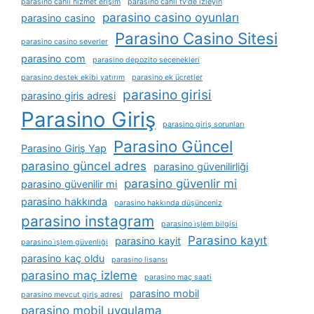
parasino canlı hizmet erişim
parasino canlı tv'de i̇zleyin
parasino casino oyunları
parasino casino
Parasino Casino Sitesi
parasino casino severler
parasino com
parasino depozito seçenekleri
parasino destek ekibi yatırım
parasino ek ücretler
parasino girisi
parasino giris adresi
Parasino Giriş
parasino giriş sorunları
Parasino Güncel
Parasino Giriş Yap
parasino güncel adres
parasino güvenilirliği
parasino güvenlir mi
parasino güvenilir mi
parasino hakkında
parasino hakkında düşünceniz
parasino instagram
parasino i̇şlem bilgisi
Parasino kayıt
parasino kayit
parasino i̇şlem güvenliği
parasino kaç oldu
parasino lisansı
parasino maç izleme
parasino maç saati
parasino mobil
parasino mevcut giriş adresi
parasino mobil uygulama