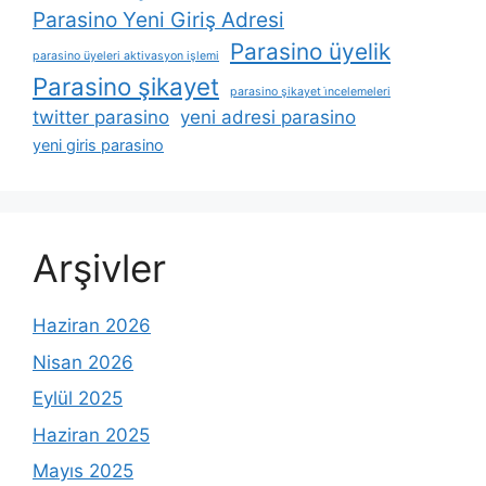
Parasino Yeni Giriş Adresi
Parasino üyelik
parasino üyeleri aktivasyon işlemi
Parasino şikayet
parasino şikayet i̇ncelemeleri
twitter parasino
yeni adresi parasino
yeni giris parasino
Arşivler
Haziran 2026
Nisan 2026
Eylül 2025
Haziran 2025
Mayıs 2025