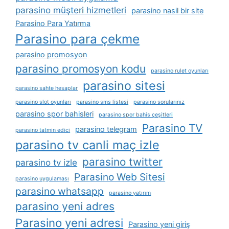
parasino müşteri hizmetleri
parasino nasil bir site
Parasino Para Yatırma
Parasino para çekme
parasino promosyon
parasino promosyon kodu
parasino rulet oyunları
parasino sitesi
parasino sahte hesaplar
parasino slot oyunları
parasino sms listesi
parasino sorularınız
parasino spor bahisleri
parasino spor bahis çeşitleri
Parasino TV
parasino telegram
parasino tatmin edici
parasino tv canli maç izle
parasino twitter
parasino tv izle
Parasino Web Sitesi
parasino uygulaması
parasino whatsapp
parasino yatırım
parasino yeni adres
Parasino yeni adresi
Parasino yeni giriş