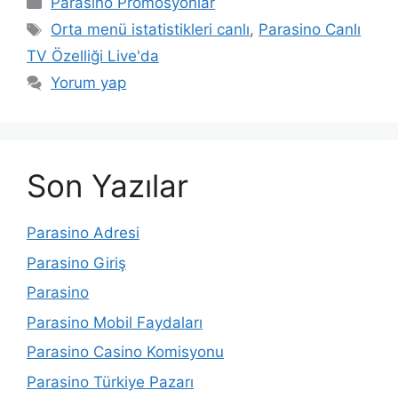
Parasino Promosyonlar
Etiketler
Orta menü istatistikleri canlı
,
Parasino Canlı
TV Özelliği Live'da
Yorum yap
Son Yazılar
Parasino Adresi
Parasino Giriş
Parasino
Parasino Mobil Faydaları
Parasino Casino Komisyonu
Parasino Türkiye Pazarı