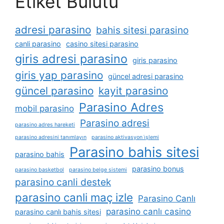
Etiket Bulutu
adresi parasino
bahis sitesi parasino
canli parasino
casino sitesi parasino
giris adresi parasino
giris parasino
giris yap parasino
güncel adresi parasino
güncel parasino
kayit parasino
Parasino Adres
mobil parasino
Parasino adresi
parasino adres hareketi
parasino adresini tanımlayın
parasino aktivasyon i̇şlemi
Parasino bahis sitesi
parasino bahis
parasino bonus
parasino basketbol
parasino belge sistemi
parasino canli destek
parasino canli maç izle
Parasino Canlı
parasino canlı casino
parasino canlı bahis sitesi