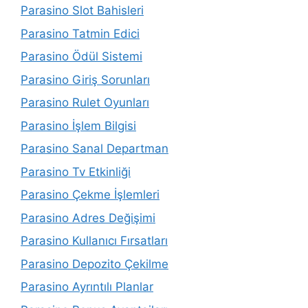
Parasino Slot Bahisleri
Parasino Tatmin Edici
Parasino Ödül Sistemi
Parasino Giriş Sorunları
Parasino Rulet Oyunları
Parasino İşlem Bilgisi
Parasino Sanal Departman
Parasino Tv Etkinliği
Parasino Çekme İşlemleri
Parasino Adres Değişimi
Parasino Kullanıcı Fırsatları
Parasino Depozito Çekilme
Parasino Ayrıntılı Planlar