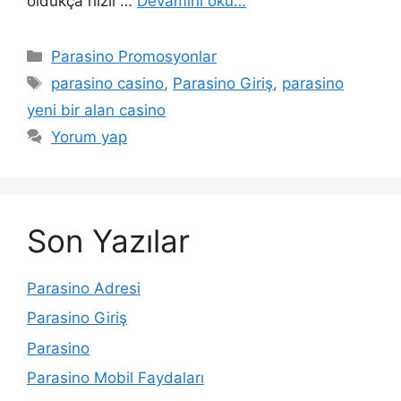
oldukça hızlı …
Devamını oku…
Kategoriler
Parasino Promosyonlar
Etiketler
parasino casino
,
Parasino Giriş
,
parasino
yeni bir alan casino
Yorum yap
Son Yazılar
Parasino Adresi
Parasino Giriş
Parasino
Parasino Mobil Faydaları