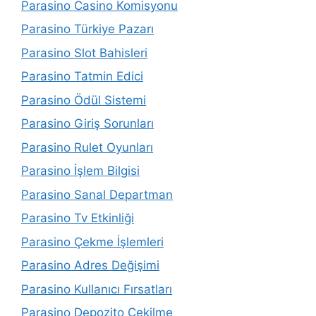
Parasino Casino Komisyonu
Parasino Türkiye Pazarı
Parasino Slot Bahisleri
Parasino Tatmin Edici
Parasino Ödül Sistemi
Parasino Giriş Sorunları
Parasino Rulet Oyunları
Parasino İşlem Bilgisi
Parasino Sanal Departman
Parasino Tv Etkinliği
Parasino Çekme İşlemleri
Parasino Adres Değişimi
Parasino Kullanıcı Fırsatları
Parasino Depozito Çekilme