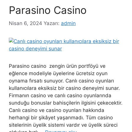
Parasino Casino
Nisan 6, 2024
Yazarı:
admin
Parasino casino zengin ürün portföyü ve
eğlence modeliyle üyelerine ücretsiz oyun
oynama fırsatı sunuyor. Canlı casino oyunları
kullanıcılara eksiksiz bir casino deneyimi sunar.
Firmanın casino ve canlı casino oyunlarında
sunduğu bonuslar bahisçilerin ilgisini çekecektir.
Canlı casino ve casino oyunları hakkında
herhangi bir şikâyet yaşanmadı. Tüm casino
sitelerinin üyelik sistemi vardır ve üyelik süreci