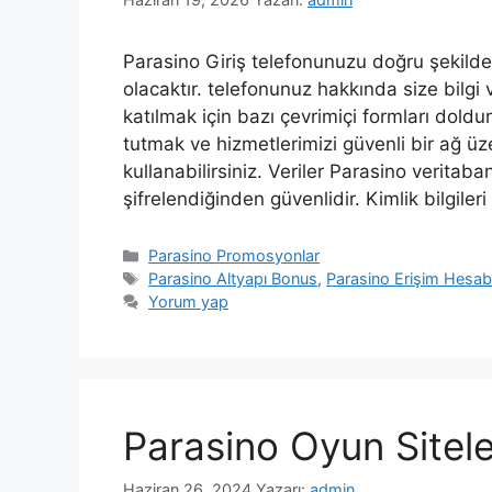
Parasino Giriş telefonunuzu doğru şekilde
olacaktır. telefonunuz hakkında size bilgi
katılmak için bazı çevrimiçi formları doldu
tutmak ve hizmetlerimizi güvenli bir ağ üze
kullanabilirsiniz. Veriler Parasino veritaba
şifrelendiğinden güvenlidir. Kimlik bilgiler
Kategoriler
Parasino Promosyonlar
Etiketler
Parasino Altyapı Bonus
,
Parasino Erişim Hesab
Yorum yap
Parasino Oyun Sitel
Haziran 26, 2024
Yazarı:
admin