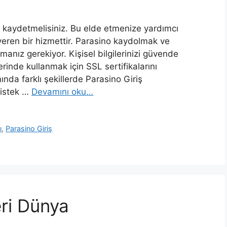
 kaydetmelisiniz. Bu elde etmenize yardımcı
 veren bir hizmettir. Parasino kaydolmak ve
rmanız gerekiyor. Kişisel bilgilerinizi güvende
rinde kullanmak için SSL sertifikalarını
nında farklı şekillerde Parasino Giriş
i istek …
Devamını oku…
ı
,
Parasino Giriş
eri Dünya