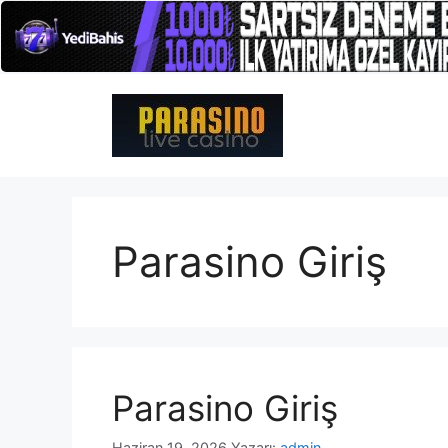
İçeriğe
atla
Parasino Giriş
Parasino Giriş
Haziran 19, 2026
Yazarı:
admin