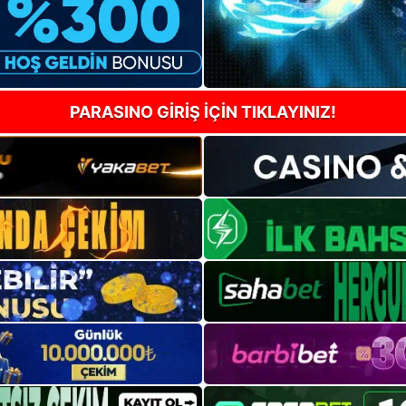
PARASINO GİRİŞ İÇİN TIKLAYINIZ!