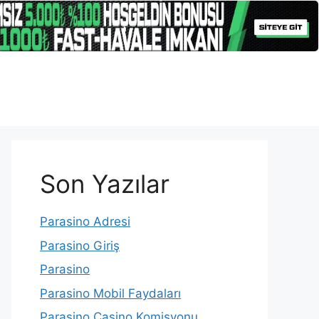
Son Yazılar
Parasino Adresi
Parasino Giriş
Parasino
Parasino Mobil Faydaları
Parasino Casino Komisyonu