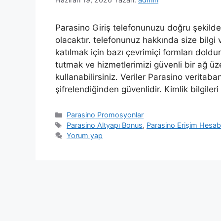
Parasino Giriş telefonunuzu doğru şekilde
olacaktır. telefonunuz hakkında size bilgi
katılmak için bazı çevrimiçi formları doldu
tutmak ve hizmetlerimizi güvenli bir ağ üze
kullanabilirsiniz. Veriler Parasino veritaba
şifrelendiğinden güvenlidir. Kimlik bilgiler
Kategoriler
Parasino Promosyonlar
Etiketler
Parasino Altyapı Bonus
,
Parasino Erişim Hesab
Yorum yap