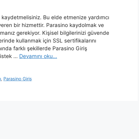
 kaydetmelisiniz. Bu elde etmenize yardımcı
 veren bir hizmettir. Parasino kaydolmak ve
rmanız gerekiyor. Kişisel bilgilerinizi güvende
rinde kullanmak için SSL sertifikalarını
nında farklı şekillerde Parasino Giriş
i istek …
Devamını oku…
ı
,
Parasino Giriş