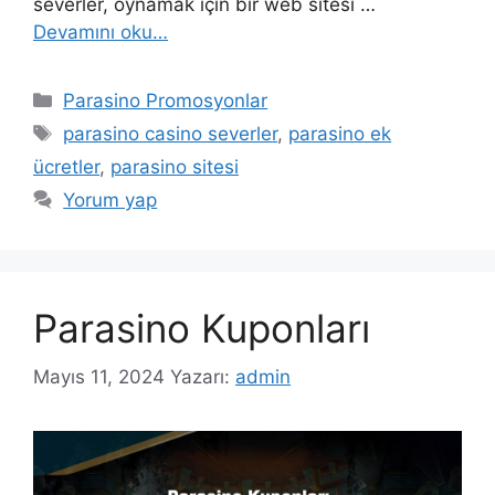
severler, oynamak için bir web sitesi …
Devamını oku…
Kategoriler
Parasino Promosyonlar
Etiketler
parasino casino severler
,
parasino ek
ücretler
,
parasino sitesi
Yorum yap
Parasino Kuponları
Mayıs 11, 2024
Yazarı:
admin