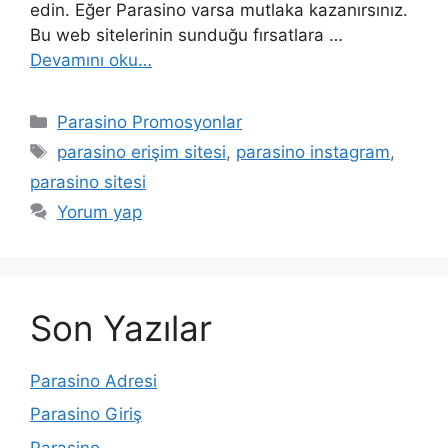
edin. Eğer Parasino varsa mutlaka kazanırsınız.
Bu web sitelerinin sunduğu fırsatlara …
Devamını oku…
Kategoriler
Parasino Promosyonlar
Etiketler
parasino erişim sitesi
,
parasino instagram
,
parasino sitesi
Yorum yap
Son Yazılar
Parasino Adresi
Parasino Giriş
Parasino