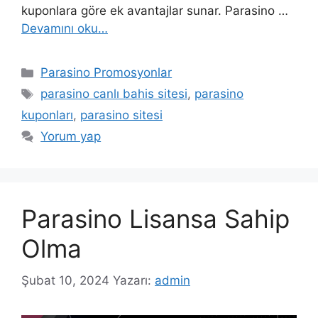
kuponlara göre ek avantajlar sunar. Parasino …
Devamını oku…
Kategoriler
Parasino Promosyonlar
Etiketler
parasino canlı bahis sitesi
,
parasino
kuponları
,
parasino sitesi
Yorum yap
Parasino Lisansa Sahip
Olma
Şubat 10, 2024
Yazarı:
admin