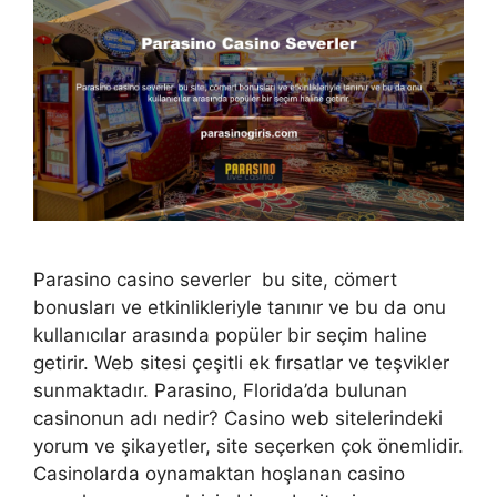
Parasino casino severler bu site, cömert
bonusları ve etkinlikleriyle tanınır ve bu da onu
kullanıcılar arasında popüler bir seçim haline
getirir. Web sitesi çeşitli ek fırsatlar ve teşvikler
sunmaktadır. Parasino, Florida’da bulunan
casinonun adı nedir? Casino web sitelerindeki
yorum ve şikayetler, site seçerken çok önemlidir.
Casinolarda oynamaktan hoşlanan casino