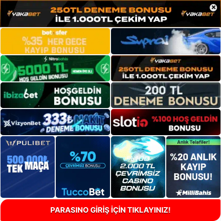
×
PARASINO GİRİŞ İÇİN TIKLAYINIZ!