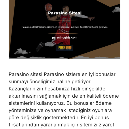
Parasino sitesi Parasino sizlere en iyi bonusları
sunmayı önceliğimiz haline getiriyor.
Kazançlarınızın hesabınıza hızlı bir şekilde
aktarılmasını sağlamak için de en kaliteli ödeme
sistemlerini kullanıyoruz. Bu bonuslar ödeme
yönteminize ve oynamak istediğiniz oyunlara
göre değişiklik göstermektedir. En iyi bonus
fırsatlarından yararlanmak için sitemizi ziyaret