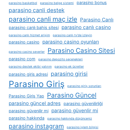
parasino bonus
parasino basketbol
parasino belge sistemi
parasino canli destek
parasino canli maç izle
Parasino Canlı
parasino canlı casino
parasino canlı bahis sitesi
parasino canlı hizmet erişim
parasino canlı tv'de i̇zleyin
parasino casino oyunları
parasino casino
Parasino Casino Sitesi
parasino casino severler
parasino com
parasino depozito seçenekleri
parasino destek ekibi yatırım
parasino ek ücretler
parasino girisi
parasino giris adresi
Parasino Giriş
parasino giriş sorunları
Parasino Güncel
Parasino Giriş Yap
parasino güncel adres
parasino güvenilirliği
parasino güvenlir mi
parasino güvenilir mi
parasino hakkında
parasino hakkında düşünceniz
parasino instagram
parasino i̇şlem bilgisi