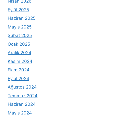
Nisan 2026
Eylül 2025
Haziran 2025
Mayıs 2025
Şubat 2025
Ocak 2025
Aralık 2024
Kasım 2024
Ekim 2024
Eylül 2024
Ağustos 2024
Temmuz 2024
Haziran 2024
Mayıs 2024