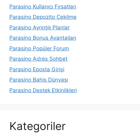
Parasino Kullanıcı Fırsatları
Parasino Depozito Çekilme
Parasino Ayrıntılı Planlar
Parasino Bonus Avantajları
Parasino Popüler Forum
Parasino Adres Sohbet
Parasino Eposta Girişi
Parasino Bahis Dünyası
Parasino Destek Etkinlikleri
Kategoriler