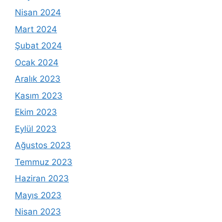
Nisan 2024
Mart 2024
Şubat 2024
Ocak 2024
Aralık 2023
Kasım 2023
Ekim 2023
Eylül 2023
Ağustos 2023
Temmuz 2023
Haziran 2023
Mayıs 2023
Nisan 2023