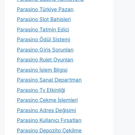
Parasino Türkiye Pazarı
Parasino Slot Bahisleri
Parasino Tatmin Edici
Parasino Ödül Sistemi
Parasino Giriş Sorunları
Parasino Rulet Oyunları
Parasino İşlem Bilgisi
Parasino Sanal Departman
Parasino Tv Etkinliği
Parasino Çekme İşlemleri
Parasino Adres Değişimi
Parasino Kullanıcı Fırsatları
Parasino Depozito Çekilme