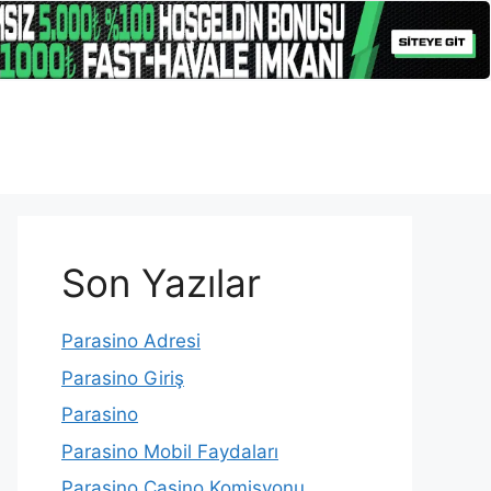
Son Yazılar
Parasino Adresi
Parasino Giriş
Parasino
Parasino Mobil Faydaları
Parasino Casino Komisyonu