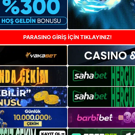
PARASINO GİRİŞ İÇİN TIKLAYINIZ!