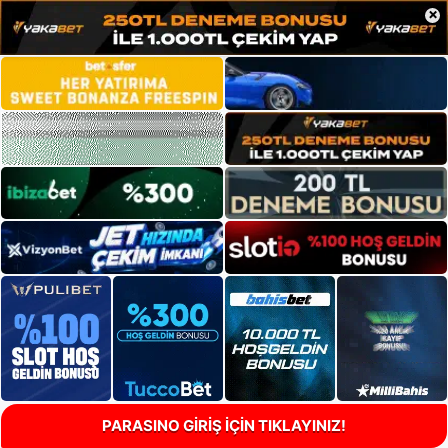
×
PARASINO GİRİŞ İÇİN TIKLAYINIZ!