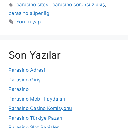
Etiketler
parasino sitesi
,
parasino sorunsuz akış
,
parasino süper lig
Yorum yap
Son Yazılar
Parasino Adresi
Parasino Giriş
Parasino
Parasino Mobil Faydaları
Parasino Casino Komisyonu
Parasino Türkiye Pazarı
Parasino Slot Bahisleri