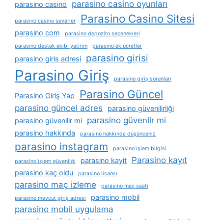
parasino casino oyunları
parasino casino
Parasino Casino Sitesi
parasino casino severler
parasino com
parasino depozito seçenekleri
parasino destek ekibi yatırım
parasino ek ücretler
parasino girisi
parasino giris adresi
Parasino Giriş
parasino giriş sorunları
Parasino Güncel
Parasino Giriş Yap
parasino güncel adres
parasino güvenilirliği
parasino güvenlir mi
parasino güvenilir mi
parasino hakkında
parasino hakkında düşünceniz
parasino instagram
parasino i̇şlem bilgisi
Parasino kayıt
parasino kayit
parasino i̇şlem güvenliği
parasino kaç oldu
parasino lisansı
parasino maç izleme
parasino maç saati
parasino mobil
parasino mevcut giriş adresi
parasino mobil uygulama