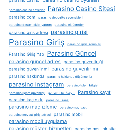
parasino casino oyunları
parasino casino
Parasino Casino Sitesi
parasino casino severler
parasino com
parasino depozito seçenekleri
parasino destek ekibi yatırım
parasino ek ücretler
parasino girisi
parasino giris adresi
Parasino Giriş
parasino giriş sorunları
Parasino Güncel
Parasino Giriş Yap
parasino güncel adres
parasino güvenilirliği
parasino güvenlir mi
parasino güvenilir mi
parasino hakkında
parasino hakkında düşünceniz
parasino instagram
parasino i̇şlem bilgisi
Parasino kayıt
parasino kayit
parasino i̇şlem güvenliği
parasino kaç oldu
parasino lisansı
parasino maç izleme
parasino maç saati
parasino mobil
parasino mevcut giriş adresi
parasino mobil uygulama
parasino müşteri hizmetleri
parasino nasil bir site