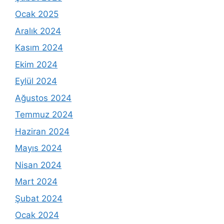
Ocak 2025
Aralık 2024
Kasım 2024
Ekim 2024
Eylül 2024
Ağustos 2024
Temmuz 2024
Haziran 2024
Mayıs 2024
Nisan 2024
Mart 2024
Şubat 2024
Ocak 2024