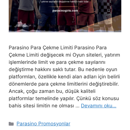
Parasino Para Çekme Limiti Parasino Para
Çekme Limiti değişecek mi Oyun siteleri, yatırım
işlemlerinde limit ve para çekme sayılarını
değiştirme hakkını saklı tutar. Bu nedenle oyun
platformları, özellikle kendi alan adları için belirli
dönemlerde para çekme limitlerini değiştirebilir.
Ancak, çoğu zaman bu, düşük kaliteli
platformlar temelinde yapılır. Çünkü söz konusu
bahis sitesi limitin ne olması …
Devamını oku…
Kategoriler
Parasino Promosyonlar