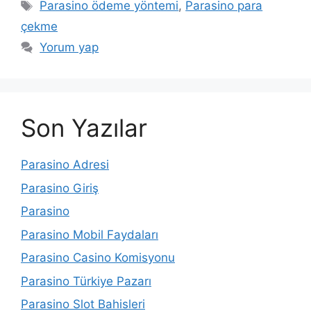
Etiketler
Parasino ödeme yöntemi
,
Parasino para
çekme
Yorum yap
Son Yazılar
Parasino Adresi
Parasino Giriş
Parasino
Parasino Mobil Faydaları
Parasino Casino Komisyonu
Parasino Türkiye Pazarı
Parasino Slot Bahisleri