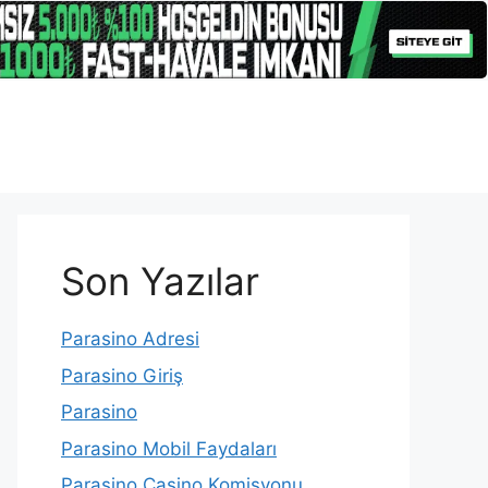
Son Yazılar
Parasino Adresi
Parasino Giriş
Parasino
Parasino Mobil Faydaları
Parasino Casino Komisyonu