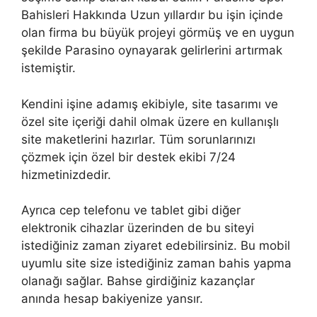
Bahisleri Hakkında Uzun yıllardır bu işin içinde
olan firma bu büyük projeyi görmüş ve en uygun
şekilde Parasino oynayarak gelirlerini artırmak
istemiştir.
Kendini işine adamış ekibiyle, site tasarımı ve
özel site içeriği dahil olmak üzere en kullanışlı
site maketlerini hazırlar. Tüm sorunlarınızı
çözmek için özel bir destek ekibi 7/24
hizmetinizdedir.
Ayrıca cep telefonu ve tablet gibi diğer
elektronik cihazlar üzerinden de bu siteyi
istediğiniz zaman ziyaret edebilirsiniz. Bu mobil
uyumlu site size istediğiniz zaman bahis yapma
olanağı sağlar. Bahse girdiğiniz kazançlar
anında hesap bakiyenize yansır.