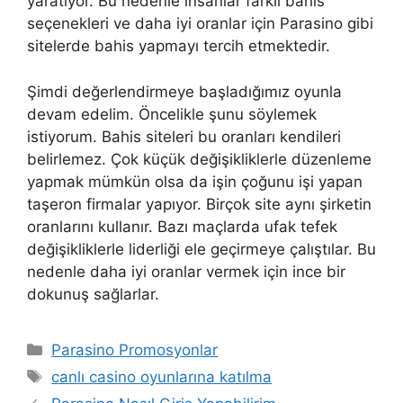
yaratıyor. Bu nedenle insanlar farklı bahis
seçenekleri ve daha iyi oranlar için Parasino gibi
sitelerde bahis yapmayı tercih etmektedir.
Şimdi değerlendirmeye başladığımız oyunla
devam edelim. Öncelikle şunu söylemek
istiyorum. Bahis siteleri bu oranları kendileri
belirlemez. Çok küçük değişikliklerle düzenleme
yapmak mümkün olsa da işin çoğunu işi yapan
taşeron firmalar yapıyor. Birçok site aynı şirketin
oranlarını kullanır. Bazı maçlarda ufak tefek
değişikliklerle liderliği ele geçirmeye çalıştılar. Bu
nedenle daha iyi oranlar vermek için ince bir
dokunuş sağlarlar.
Kategoriler
Parasino Promosyonlar
Etiketler
canlı casino oyunlarına katılma