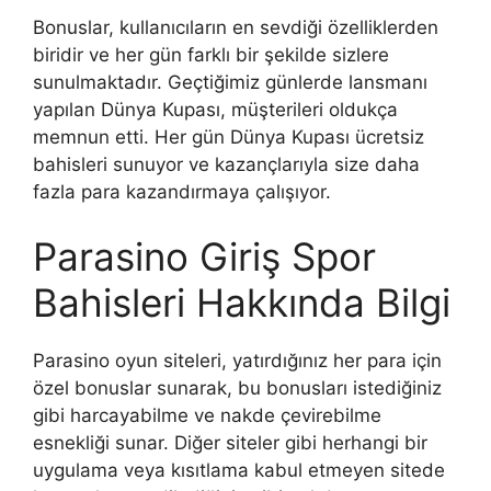
Bonuslar, kullanıcıların en sevdiği özelliklerden
biridir ve her gün farklı bir şekilde sizlere
sunulmaktadır. Geçtiğimiz günlerde lansmanı
yapılan Dünya Kupası, müşterileri oldukça
memnun etti. Her gün Dünya Kupası ücretsiz
bahisleri sunuyor ve kazançlarıyla size daha
fazla para kazandırmaya çalışıyor.
Parasino Giriş Spor
Bahisleri Hakkında Bilgi
Parasino oyun siteleri, yatırdığınız her para için
özel bonuslar sunarak, bu bonusları istediğiniz
gibi harcayabilme ve nakde çevirebilme
esnekliği sunar. Diğer siteler gibi herhangi bir
uygulama veya kısıtlama kabul etmeyen sitede