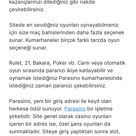
kazançlarınızı dilediğiniz gibi nakde
çevirebilirsiniz.
Sitede en sevdiğiniz oyunları oynayabilmeniz
için size maç bahislerinden daha fazla seçenek
sunar. Kumarhaneler birçok farklı tarzda oyun
seçeneği sunar.
Rulet, 21, Bakara, Poker vb. Canlı veya otomatik
oyun sırasında paranızı ikiye katlayabilir ve
oynamak istediğiniz Parasino kumarhanesinde
istediğiniz zaman paranızı çekebilirsiniz.
Parasino, yeni bir giriş adresi ile kayıt olan
herkese ödül sunuyor.
Parasino
bir işletme
şirketidir. Site genel olarak casino oyunları
içeren bir adres ise, özel şans oyunları da
sunmaktadır. Siteye giriş yaptıktan sonra slot,