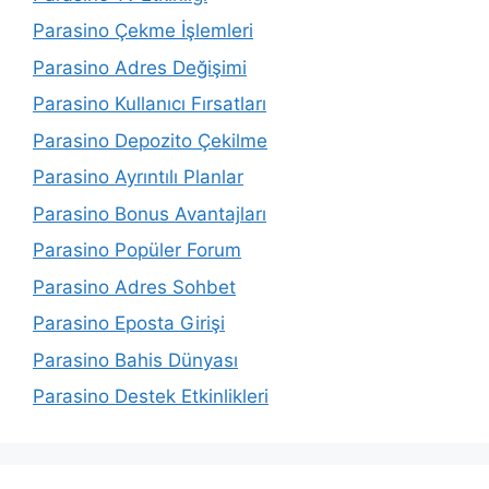
Parasino Çekme İşlemleri
Parasino Adres Değişimi
Parasino Kullanıcı Fırsatları
Parasino Depozito Çekilme
Parasino Ayrıntılı Planlar
Parasino Bonus Avantajları
Parasino Popüler Forum
Parasino Adres Sohbet
Parasino Eposta Girişi
Parasino Bahis Dünyası
Parasino Destek Etkinlikleri