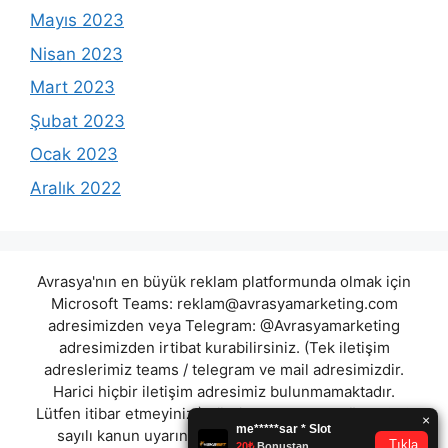
Mayıs 2023
Nisan 2023
Mart 2023
Şubat 2023
Ocak 2023
Aralık 2022
Avrasya'nın en büyük reklam platformunda olmak için
Microsoft Teams:
reklam@avrasyamarketing.com
adresimizden veya Telegram: @Avrasyamarketing
adresimizden irtibat kurabilirsiniz. (Tek iletişim
adreslerimiz teams / telegram ve mail adresimizdir.
Harici hiçbir iletişim adresimiz bulunmamaktadır.
Lütfen itibar etmeyiniz.) Türkiye yasalarına göre 7258
sayılı kanun uyarınca yasa dışı bahis oynamanın