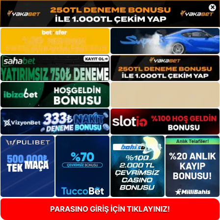
×
PARASINO GİRİŞ İÇİN TIKLAYINIZ!