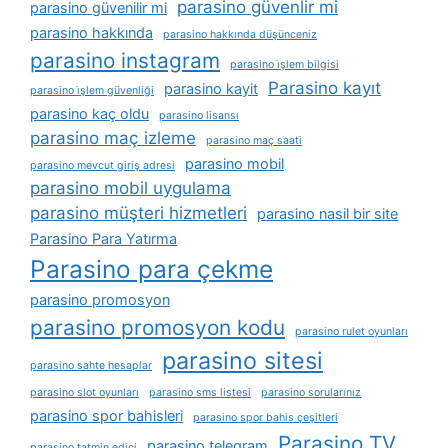
parasino güvenlir mi
parasino güvenilir mi
parasino hakkında
parasino hakkında düşünceniz
parasino instagram
parasino i̇şlem bilgisi
Parasino kayıt
parasino kayit
parasino i̇şlem güvenliği
parasino kaç oldu
parasino lisansı
parasino maç izleme
parasino maç saati
parasino mobil
parasino mevcut giriş adresi
parasino mobil uygulama
parasino müşteri hizmetleri
parasino nasil bir site
Parasino Para Yatırma
Parasino para çekme
parasino promosyon
parasino promosyon kodu
parasino rulet oyunları
parasino sitesi
parasino sahte hesaplar
parasino slot oyunları
parasino sms listesi
parasino sorularınız
parasino spor bahisleri
parasino spor bahis çeşitleri
Parasino TV
parasino telegram
parasino tatmin edici