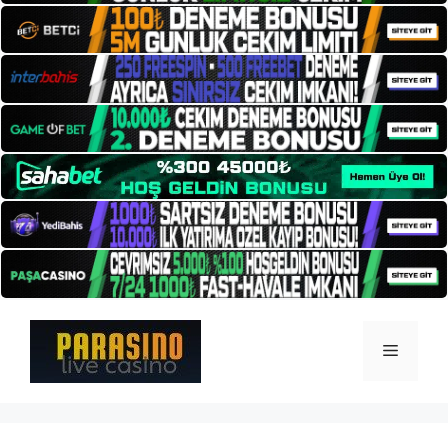
İçeriğe
atla
Menü