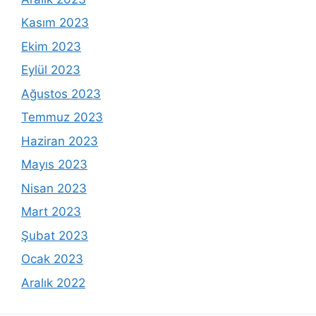
Kasım 2023
Ekim 2023
Eylül 2023
Ağustos 2023
Temmuz 2023
Haziran 2023
Mayıs 2023
Nisan 2023
Mart 2023
Şubat 2023
Ocak 2023
Aralık 2022