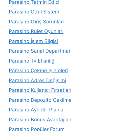
Parasino Tatmin Edici
Parasino Ödül Sistemi
Parasino Giriş Sorunları
Parasino Rulet Oyunları
Parasino İşlem Bilgisi
Parasino Sanal Departman
Parasino Tv Etkinliği
Parasino Çekme İşlemleri
Parasino Adres Değişimi
Parasino Kullanıcı Fırsatları
Parasino Depozito Çekilme
Parasino Ayrıntılı Planlar
Parasino Bonus Avantajları
Parasino Popüler Forum