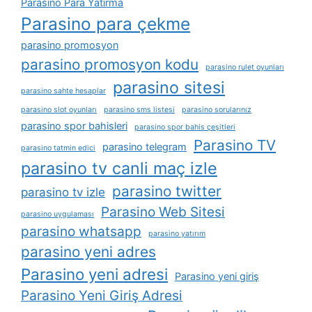
Parasino Para Yatırma
Parasino para çekme
parasino promosyon
parasino promosyon kodu
parasino rulet oyunları
parasino sitesi
parasino sahte hesaplar
parasino slot oyunları
parasino sms listesi
parasino sorularınız
parasino spor bahisleri
parasino spor bahis çeşitleri
Parasino TV
parasino telegram
parasino tatmin edici
parasino tv canli maç izle
parasino twitter
parasino tv izle
Parasino Web Sitesi
parasino uygulaması
parasino whatsapp
parasino yatırım
parasino yeni adres
Parasino yeni adresi
Parasino yeni giriş
Parasino Yeni Giriş Adresi