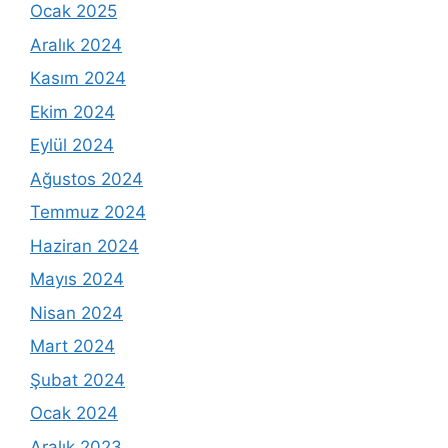
Ocak 2025
Aralık 2024
Kasım 2024
Ekim 2024
Eylül 2024
Ağustos 2024
Temmuz 2024
Haziran 2024
Mayıs 2024
Nisan 2024
Mart 2024
Şubat 2024
Ocak 2024
Aralık 2023