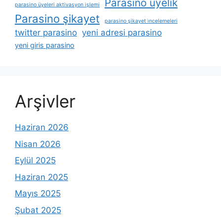
Parasino üyelik
parasino üyeleri aktivasyon işlemi
Parasino şikayet
parasino şikayet i̇ncelemeleri
twitter parasino
yeni adresi parasino
yeni giris parasino
Arşivler
Haziran 2026
Nisan 2026
Eylül 2025
Haziran 2025
Mayıs 2025
Şubat 2025