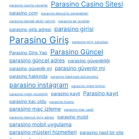
Parasino Casino Sitesi
parasino casino severler
parasino com
parasino depozito seçenekleri
parasino destek ekibi yatırım
parasino ek ücretler
parasino girisi
parasino giris adresi
Parasino Giriş
parasino giriş sorunları
Parasino Güncel
Parasino Giriş Yap
parasino güncel adres
parasino güvenilirliği
parasino güvenlir mi
parasino güvenilir mi
parasino hakkında
parasino hakkında düşünceniz
parasino instagram
parasino i̇şlem bilgisi
Parasino kayıt
parasino kayit
parasino i̇şlem güvenliği
parasino kaç oldu
parasino lisansı
parasino maç izleme
parasino maç saati
parasino mobil
parasino mevcut giriş adresi
parasino mobil uygulama
parasino müşteri hizmetleri
parasino nasil bir site