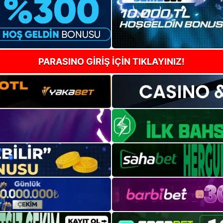
PARASINO GİRİŞ İÇİN TIKLAYINIZ!