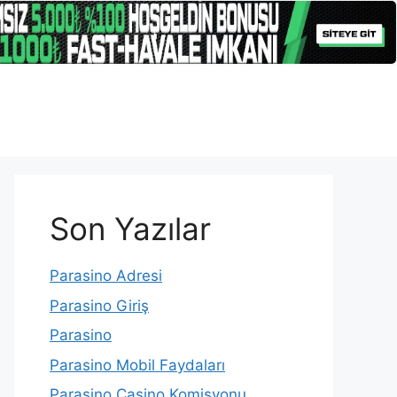
Son Yazılar
Parasino Adresi
Parasino Giriş
Parasino
Parasino Mobil Faydaları
Parasino Casino Komisyonu