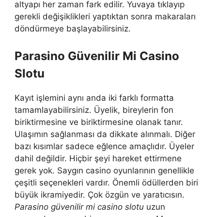
altyapı her zaman fark edilir. Yuvaya tıklayıp
gerekli değişiklikleri yaptıktan sonra makaraları
döndürmeye başlayabilirsiniz.
Parasino Güvenilir Mi Casino
Slotu
Kayıt işlemini aynı anda iki farklı formatta
tamamlayabilirsiniz. Üyelik, bireylerin fon
biriktirmesine ve biriktirmesine olanak tanır.
Ulaşımın sağlanması da dikkate alınmalı. Diğer
bazı kısımlar sadece eğlence amaçlıdır. Üyeler
dahil değildir. Hiçbir şeyi hareket ettirmene
gerek yok. Saygın casino oyunlarının genellikle
çeşitli seçenekleri vardır. Önemli ödüllerden biri
büyük ikramiyedir. Çok özgün ve yaratıcısın.
Parasino güvenilir mi casino slotu
uzun