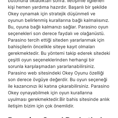
butonuna tıkladıktan sonra. İletişimle ilgilenen
kişi hemen yardıma hazırdır. Başarılı bir şekilde
Okey oynamak için stratejik düşünmeli ve
oyunun belirlenmiş kurallarına bağlı kalmalısınız.
Bu, oyuna bağlı kalmanızı sağlar. Parasino oyun
seçenekleri son derece faydalı ve olağanüstü.
Parasino tercih ettiği siteden yararlanmak için
bahisçilerin öncelikle siteye kayıt olmaları
gerekmektedir. Bu yöntemi takip ederek sitedeki
çeşitli oyun seçeneklerinden herhangi bir
sorunla karşılaşmadan yararlanabilirsiniz.
Parasino web sitesindeki Okey Oyunu özelliği
son derece övgüye değerdir. Bu oyun seçeneği
ile kazancınızı iki katına çıkarabilirsiniz. Parasino
Okey oynayabilmek için oyun kurallarına
uyulması gerekmektedir.Bir bahis sitesinde anlık
iletişim bizim için çok önemlidir.