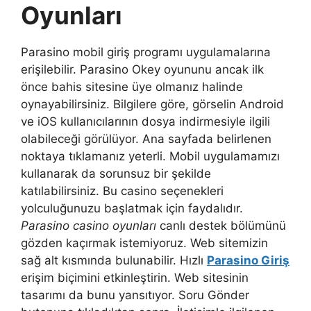
Oyunları
Parasino mobil giriş programı uygulamalarına
erişilebilir. Parasino Okey oyununu ancak ilk
önce bahis sitesine üye olmanız halinde
oynayabilirsiniz. Bilgilere göre, görselin Android
ve iOS kullanıcılarının dosya indirmesiyle ilgili
olabileceği görülüyor. Ana sayfada belirlenen
noktaya tıklamanız yeterli. Mobil uygulamamızı
kullanarak da sorunsuz bir şekilde
katılabilirsiniz. Bu casino seçenekleri
yolculuğunuzu başlatmak için faydalıdır.
Parasino casino oyunları
canlı destek bölümünü
gözden kaçırmak istemiyoruz. Web sitemizin
sağ alt kısmında bulunabilir. Hızlı
Parasino Giriş
erişim biçimini etkinleştirin. Web sitesinin
tasarımı da bunu yansıtıyor. Soru Gönder