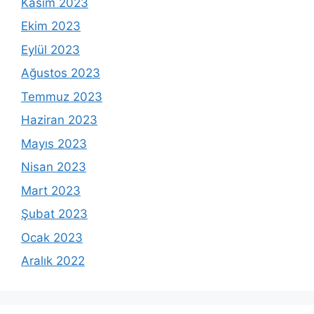
Kasım 2023
Ekim 2023
Eylül 2023
Ağustos 2023
Temmuz 2023
Haziran 2023
Mayıs 2023
Nisan 2023
Mart 2023
Şubat 2023
Ocak 2023
Aralık 2022