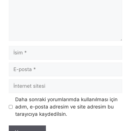
İsim
E-
posta
İnternet
sitesi
Daha sonraki yorumlarımda kullanılması için
adım, e-posta adresim ve site adresim bu
tarayıcıya kaydedilsin.