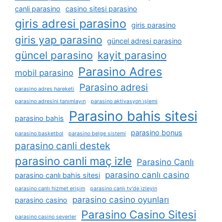
canli parasino
casino sitesi parasino
giris adresi parasino
giris parasino
giris yap parasino
güncel adresi parasino
güncel parasino
kayit parasino
Parasino Adres
mobil parasino
Parasino adresi
parasino adres hareketi
parasino adresini tanımlayın
parasino aktivasyon i̇şlemi
Parasino bahis sitesi
parasino bahis
parasino bonus
parasino basketbol
parasino belge sistemi
parasino canli destek
parasino canli maç izle
Parasino Canlı
parasino canlı casino
parasino canlı bahis sitesi
parasino canlı hizmet erişim
parasino canlı tv'de i̇zleyin
parasino casino oyunları
parasino casino
Parasino Casino Sitesi
parasino casino severler