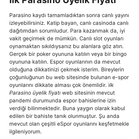
Parasino kaydı tamamladıktan sonra canlı yayını
izleyebilirsiniz. Katip bayan, canlı casinoda canlı
dağıtımdan sorumludur. Para kazanmak da, iyi
vakit geçirmek de mümkün. Canlı slot oyunları
oynamaktan sıkıldıysanız bu alanlara göz atın.
Gerçek bir poker oyununa katılın veya bir bingo
oyununa katılın. Espor oyunlarının da mevcut
olduğuna dikkatinizi çekmek isterim. Bireylerin
çoğunluğunun bu web sitesinde bulunan e-spor
oyunlarını dikkate alması çok önemlidir.
i̇lk
Parasino üyelik fiyatı
web sitesinin mevcut
pandemi durumunda espor bahislerine izin
verdiği bilinmektedir. Buna yaygın olarak kabul
edilen bir bahiste tanık olunmuştur. Şu anda
mevcut olan çeşitli eSpor oyunlarını keşfetmekle
ilgileniyorum.