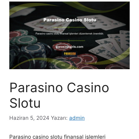
Parasino Casino
Slotu
Haziran 5, 2024
Yazarı:
admin
Parasino casino slotu finansal işlemleri