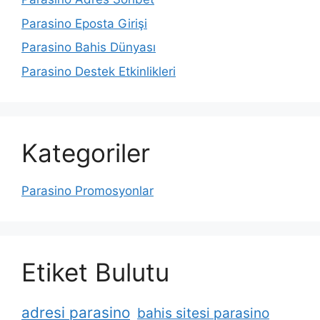
Parasino Eposta Girişi
Parasino Bahis Dünyası
Parasino Destek Etkinlikleri
Kategoriler
Parasino Promosyonlar
Etiket Bulutu
adresi parasino
bahis sitesi parasino