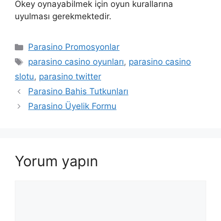
Okey oynayabilmek için oyun kurallarına
uyulması gerekmektedir.
Kategoriler
Parasino Promosyonlar
Etiketler
parasino casino oyunları
,
parasino casino
slotu
,
parasino twitter
Parasino Bahis Tutkunları
Parasino Üyelik Formu
Yorum yapın
Yorum