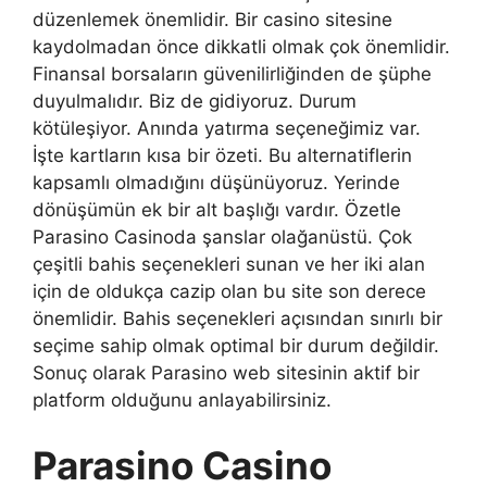
düzenlemek önemlidir. Bir casino sitesine
kaydolmadan önce dikkatli olmak çok önemlidir.
Finansal borsaların güvenilirliğinden de şüphe
duyulmalıdır. Biz de gidiyoruz. Durum
kötüleşiyor. Anında yatırma seçeneğimiz var.
İşte kartların kısa bir özeti. Bu alternatiflerin
kapsamlı olmadığını düşünüyoruz. Yerinde
dönüşümün ek bir alt başlığı vardır. Özetle
Parasino Casinoda şanslar olağanüstü. Çok
çeşitli bahis seçenekleri sunan ve her iki alan
için de oldukça cazip olan bu site son derece
önemlidir. Bahis seçenekleri açısından sınırlı bir
seçime sahip olmak optimal bir durum değildir.
Sonuç olarak Parasino web sitesinin aktif bir
platform olduğunu anlayabilirsiniz.
Parasino Casino