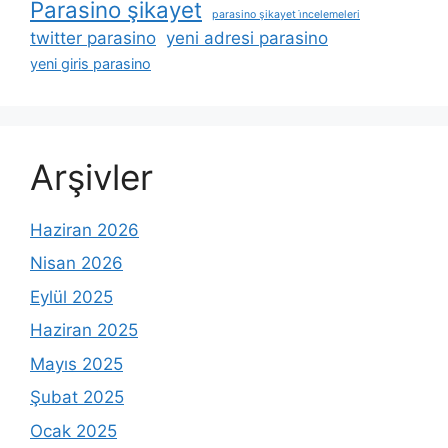
Parasino şikayet
parasino şikayet i̇ncelemeleri
twitter parasino
yeni adresi parasino
yeni giris parasino
Arşivler
Haziran 2026
Nisan 2026
Eylül 2025
Haziran 2025
Mayıs 2025
Şubat 2025
Ocak 2025