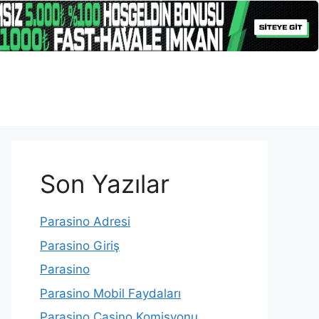
Son Yazılar
Parasino Adresi
Parasino Giriş
Parasino
Parasino Mobil Faydaları
Parasino Casino Komisyonu