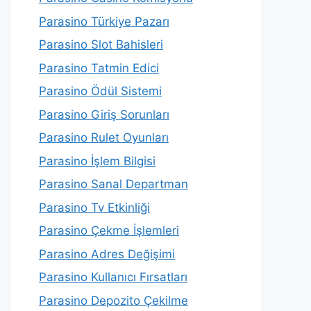
Parasino Türkiye Pazarı
Parasino Slot Bahisleri
Parasino Tatmin Edici
Parasino Ödül Sistemi
Parasino Giriş Sorunları
Parasino Rulet Oyunları
Parasino İşlem Bilgisi
Parasino Sanal Departman
Parasino Tv Etkinliği
Parasino Çekme İşlemleri
Parasino Adres Değişimi
Parasino Kullanıcı Fırsatları
Parasino Depozito Çekilme