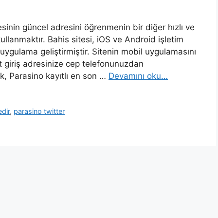
esinin güncel adresini öğrenmenin bir diğer hızlı ve
ullanmaktır. Bahis sitesi, iOS ve Android işletim
ir uygulama geliştirmiştir. Sitenin mobil uygulamasını
t giriş adresinize cep telefonunuzdan
ak, Parasino kayıtlı en son …
Devamını oku…
dir
,
parasino twitter