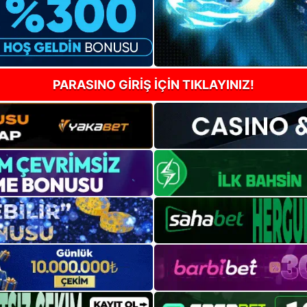
PARASINO GİRİŞ İÇİN TIKLAYINIZ!