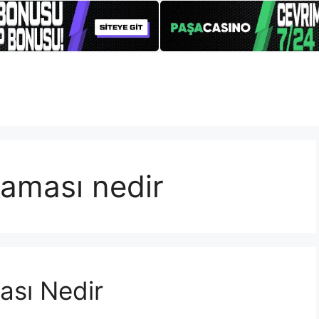
şaması nedir
ası Nedir