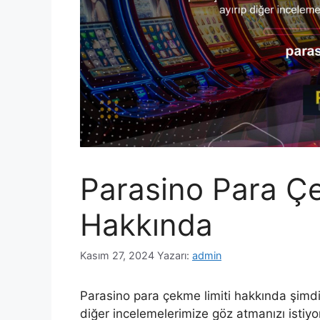
Parasino Para Çe
Hakkında
Kasım 27, 2024
Yazarı:
admin
Parasino para çekme limiti hakkında şimdi,
diğer incelemelerimize göz atmanızı istiy