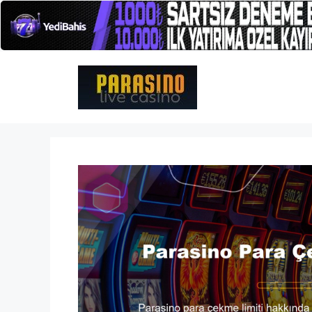
İçeriğe
atla