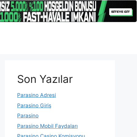
Son Yazılar
Parasino Adresi
Parasino Giriş
Parasino
Parasino Mobil Faydaları
Parasino Casino Komisyonu