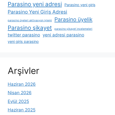
Parasino yeni adresi
Parasino yeni giriş
Parasino Yeni Giriş Adresi
Parasino üyelik
parasino üyeleri aktivasyon işlemi
Parasino şikayet
parasino şikayet i̇ncelemeleri
twitter parasino
yeni adresi parasino
yeni giris parasino
Arşivler
Haziran 2026
Nisan 2026
Eylül 2025
Haziran 2025