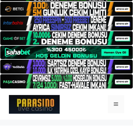
İçeriğe
atla
Menü