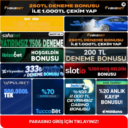
×
PARASINO GİRİŞ İÇİN TIKLAYINIZ!