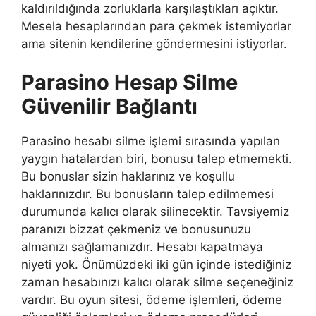
kaldırıldığında zorluklarla karşılaştıkları açıktır.
Mesela hesaplarından para çekmek istemiyorlar
ama sitenin kendilerine göndermesini istiyorlar.
Parasino Hesap Silme
Güvenilir Bağlantı
Parasino hesabı silme işlemi sırasında yapılan
yaygın hatalardan biri, bonusu talep etmemekti.
Bu bonuslar sizin haklarınız ve koşullu
haklarınızdır. Bu bonusların talep edilmemesi
durumunda kalıcı olarak silinecektir. Tavsiyemiz
paranızı bizzat çekmeniz ve bonusunuzu
almanızı sağlamanızdır. Hesabı kapatmaya
niyeti yok. Önümüzdeki iki gün içinde istediğiniz
zaman hesabınızı kalıcı olarak silme seçeneğiniz
vardır. Bu oyun sitesi, ödeme işlemleri, ödeme