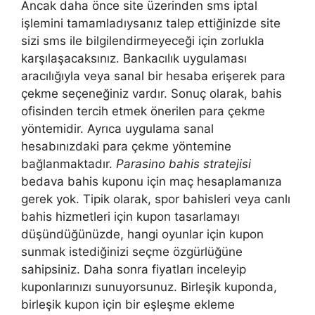
Ancak daha önce site üzerinden sms iptal
işlemini tamamladıysanız talep ettiğinizde site
sizi sms ile bilgilendirmeyeceği için zorlukla
karşılaşacaksınız. Bankacılık uygulaması
aracılığıyla veya sanal bir hesaba erişerek para
çekme seçeneğiniz vardır. Sonuç olarak, bahis
ofisinden tercih etmek önerilen para çekme
yöntemidir. Ayrıca uygulama sanal
hesabınızdaki para çekme yöntemine
bağlanmaktadır.
Parasino bahis stratejisi
bedava bahis kuponu için maç hesaplamanıza
gerek yok. Tipik olarak, spor bahisleri veya canlı
bahis hizmetleri için kupon tasarlamayı
düşündüğünüzde, hangi oyunlar için kupon
sunmak istediğinizi seçme özgürlüğüne
sahipsiniz. Daha sonra fiyatları inceleyip
kuponlarınızı sunuyorsunuz. Birleşik kuponda,
birleşik kupon için bir eşleşme ekleme