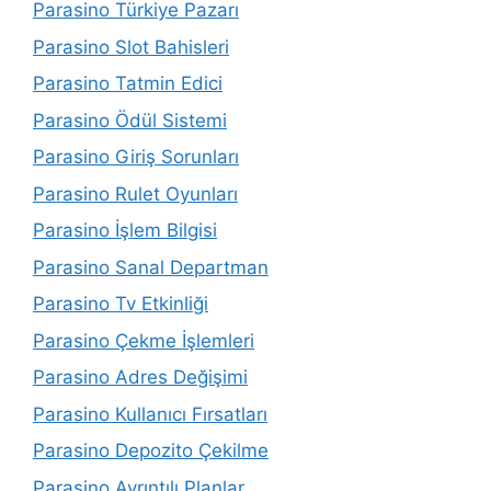
Parasino Türkiye Pazarı
Parasino Slot Bahisleri
Parasino Tatmin Edici
Parasino Ödül Sistemi
Parasino Giriş Sorunları
Parasino Rulet Oyunları
Parasino İşlem Bilgisi
Parasino Sanal Departman
Parasino Tv Etkinliği
Parasino Çekme İşlemleri
Parasino Adres Değişimi
Parasino Kullanıcı Fırsatları
Parasino Depozito Çekilme
Parasino Ayrıntılı Planlar