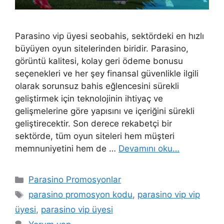
Parasino vip üyesi seobahis, sektördeki en hızlı
büyüyen oyun sitelerinden biridir. Parasino,
görüntü kalitesi, kolay geri ödeme bonusu
seçenekleri ve her şey finansal güvenlikle ilgili
olarak sorunsuz bahis eğlencesini sürekli
geliştirmek için teknolojinin ihtiyaç ve
gelişmelerine göre yapısını ve içeriğini sürekli
geliştirecektir. Son derece rekabetçi bir
sektörde, tüm oyun siteleri hem müşteri
memnuniyetini hem de …
Devamını oku…
Kategoriler
Parasino Promosyonlar
Etiketler
parasino promosyon kodu
,
parasino vip vip
üyesi
,
parasino vip üyesi