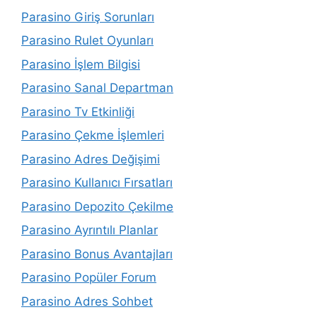
Parasino Giriş Sorunları
Parasino Rulet Oyunları
Parasino İşlem Bilgisi
Parasino Sanal Departman
Parasino Tv Etkinliği
Parasino Çekme İşlemleri
Parasino Adres Değişimi
Parasino Kullanıcı Fırsatları
Parasino Depozito Çekilme
Parasino Ayrıntılı Planlar
Parasino Bonus Avantajları
Parasino Popüler Forum
Parasino Adres Sohbet