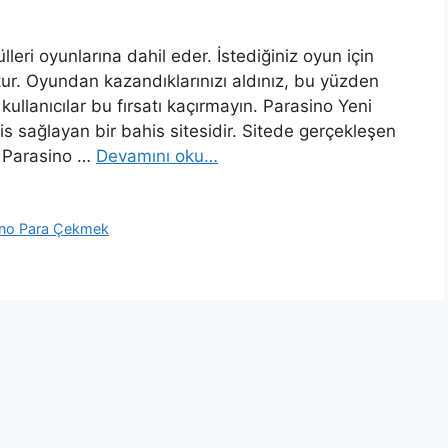
leri oyunlarına dahil eder. İstediğiniz oyun için
ttur. Oyundan kazandıklarınızı aldınız, bu yüzden
ullanıcılar bu fırsatı kaçırmayın. Parasino Yeni
s sağlayan bir bahis sitesidir. Sitede gerçekleşen
a Parasino …
Devamını oku…
ino Para Çekmek