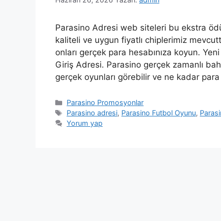
Parasino Adresi web siteleri bu ekstra ödül
kaliteli ve uygun fiyatlı chiplerimiz mevcu
onları gerçek para hesabınıza koyun. Yeni k
Giriş Adresi. Parasino gerçek zamanlı bahi
gerçek oyunları görebilir ve ne kadar par
Kategoriler
Parasino Promosyonlar
Etiketler
Parasino adresi
,
Parasino Futbol Oyunu
,
Paras
Yorum yap