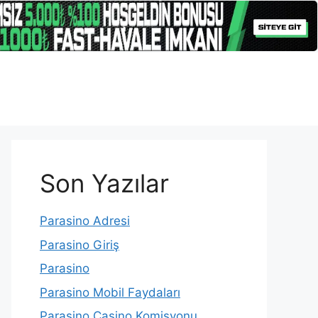
Son Yazılar
Parasino Adresi
Parasino Giriş
Parasino
Parasino Mobil Faydaları
Parasino Casino Komisyonu