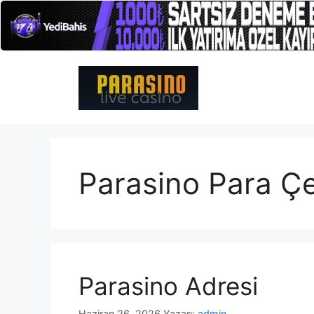
İçeriğe
atla
Parasino Para 
Parasino Adresi
Haziran 26, 2026
Yazarı:
admin