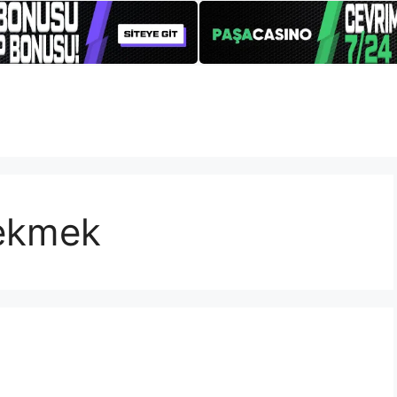
Çekmek