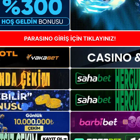
PARASINO GİRİŞ İÇİN TIKLAYINIZ!