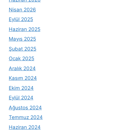
Nisan 2026
Eylül 2025
Haziran 2025
Mayıs 2025
Şubat 2025
Ocak 2025
Aralık 2024
Kasım 2024
Ekim 2024
Eylül 2024
Ağustos 2024
Temmuz 2024
Haziran 2024