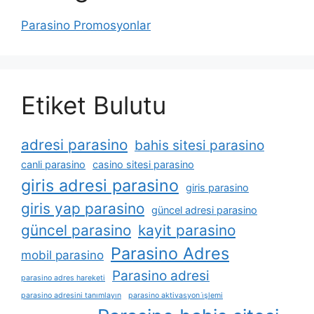
Parasino Promosyonlar
Etiket Bulutu
adresi parasino
bahis sitesi parasino
canli parasino
casino sitesi parasino
giris adresi parasino
giris parasino
giris yap parasino
güncel adresi parasino
güncel parasino
kayit parasino
Parasino Adres
mobil parasino
Parasino adresi
parasino adres hareketi
parasino adresini tanımlayın
parasino aktivasyon i̇şlemi