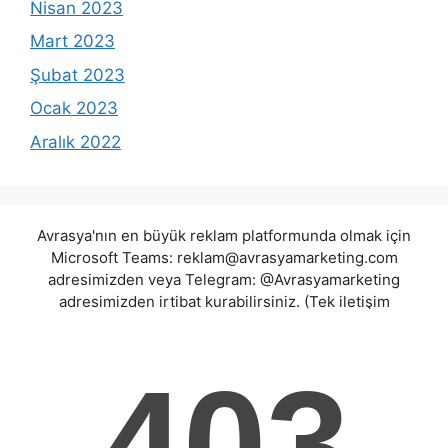
Nisan 2023
Mart 2023
Şubat 2023
Ocak 2023
Aralık 2022
Avrasya'nın en büyük reklam platformunda olmak için
Microsoft Teams:
reklam@avrasyamarketing.com
adresimizden veya Telegram: @Avrasyamarketing
adresimizden irtibat kurabilirsiniz. (Tek iletişim
adreslerimiz teams / telegram ve mail adresimizdir.
Harici hiçbir iletişim adresimiz bulunmamaktadır.
Lütfen itibar etmeyiniz.) Türkiye yasalarına göre 7258
sayılı kanun uyarınca yasa dışı bahis oynamanın
cezaları mevcuttur. Şu an bulunduğunuz site hiç bir
şekilde illegal bahis oyunları oynatmıyor ve oynamaya