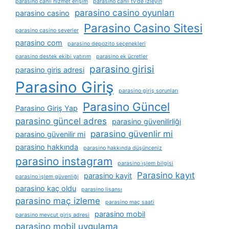
parasino canlı hizmet erişim
parasino canlı tv'de i̇zleyin
parasino casino oyunları
parasino casino
Parasino Casino Sitesi
parasino casino severler
parasino com
parasino depozito seçenekleri
parasino destek ekibi yatırım
parasino ek ücretler
parasino girisi
parasino giris adresi
Parasino Giriş
parasino giriş sorunları
Parasino Güncel
Parasino Giriş Yap
parasino güncel adres
parasino güvenilirliği
parasino güvenlir mi
parasino güvenilir mi
parasino hakkında
parasino hakkında düşünceniz
parasino instagram
parasino i̇şlem bilgisi
Parasino kayıt
parasino kayit
parasino i̇şlem güvenliği
parasino kaç oldu
parasino lisansı
parasino maç izleme
parasino maç saati
parasino mobil
parasino mevcut giriş adresi
parasino mobil uygulama