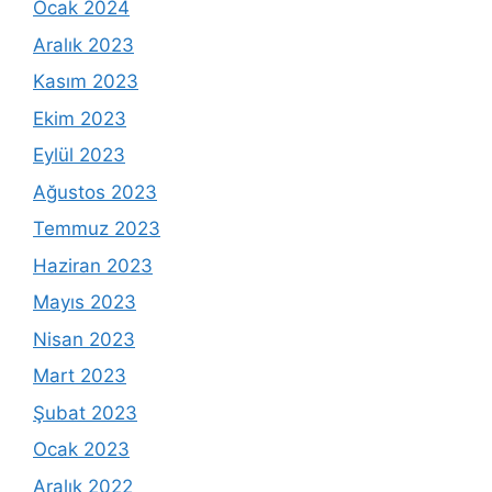
Ocak 2024
Aralık 2023
Kasım 2023
Ekim 2023
Eylül 2023
Ağustos 2023
Temmuz 2023
Haziran 2023
Mayıs 2023
Nisan 2023
Mart 2023
Şubat 2023
Ocak 2023
Aralık 2022