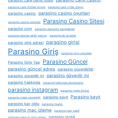
parasino canlı casino
parasino canlı bahis sitesi
parasino canlı hizmet erişim
parasino canlı tv'de i̇zleyin
parasino casino oyunları
parasino casino
Parasino Casino Sitesi
parasino casino severler
parasino com
parasino depozito seçenekleri
parasino destek ekibi yatırım
parasino ek ücretler
parasino girisi
parasino giris adresi
Parasino Giriş
parasino giriş sorunları
Parasino Güncel
Parasino Giriş Yap
parasino güncel adres
parasino güvenilirliği
parasino güvenlir mi
parasino güvenilir mi
parasino hakkında
parasino hakkında düşünceniz
parasino instagram
parasino i̇şlem bilgisi
Parasino kayıt
parasino kayit
parasino i̇şlem güvenliği
parasino kaç oldu
parasino lisansı
parasino maç izleme
parasino maç saati
parasino mobil
parasino mevcut giriş adresi