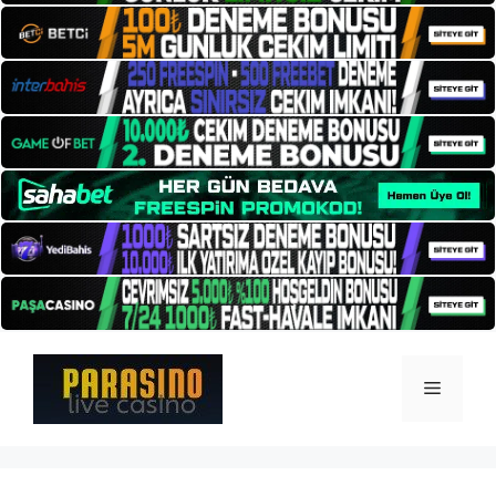
İçeriğe
atla
Menü