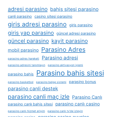
adresi parasino
bahis sitesi parasino
canli parasino
casino sitesi parasino
giris adresi parasino
giris parasino
giris yap parasino
güncel adresi parasino
güncel parasino
kayit parasino
Parasino Adres
mobil parasino
Parasino adresi
parasino adres hareketi
parasino adresini tanımlayın
parasino aktivasyon i̇şlemi
Parasino bahis sitesi
parasino bahis
parasino bonus
parasino basketbol
parasino belge sistemi
parasino canli destek
parasino canli maç izle
Parasino Canlı
parasino canlı casino
parasino canlı bahis sitesi
parasino canlı hizmet erişim
parasino canlı tv'de i̇zleyin