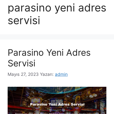
parasino yeni adres
servisi
Parasino Yeni Adres
Servisi
Mayıs 27, 2023
Yazarı:
admin