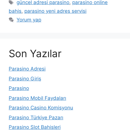
Etiketler
güncel adresi parasino
,
parasino online
bahis
,
parasino yeni adres servisi
Yorum yap
Son Yazılar
Parasino Adresi
Parasino Giriş
Parasino
Parasino Mobil Faydaları
Parasino Casino Komisyonu
Parasino Türkiye Pazarı
Parasino Slot Bahisleri