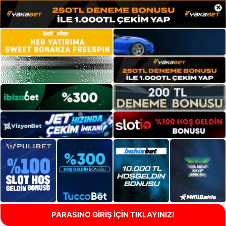
×
PARASINO GİRİŞ İÇİN TIKLAYINIZ!