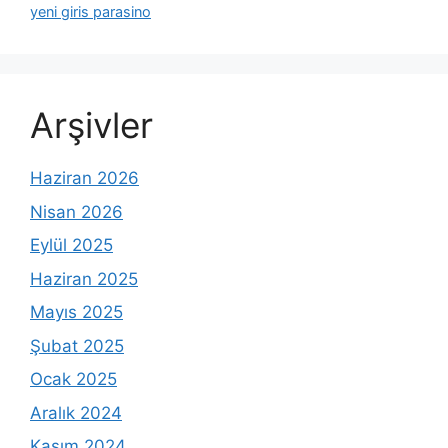
yeni giris parasino
Arşivler
Haziran 2026
Nisan 2026
Eylül 2025
Haziran 2025
Mayıs 2025
Şubat 2025
Ocak 2025
Aralık 2024
Kasım 2024