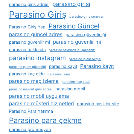
parasino girisi
parasino giris adresi
Parasino Giriş
parasino giriş sorunları
Parasino Güncel
Parasino Giriş Yap
parasino güncel adres
parasino güvenilirliği
parasino güvenlir mi
parasino güvenilir mi
parasino hakkında
parasino hakkında düşünceniz
parasino instagram
parasino i̇şlem bilgisi
Parasino kayıt
parasino kayit
parasino i̇şlem güvenliği
parasino kaç oldu
parasino lisansı
parasino maç izleme
parasino maç saati
parasino mobil
parasino mevcut giriş adresi
parasino mobil uygulama
parasino müşteri hizmetleri
parasino nasil bir site
Parasino Para Yatırma
Parasino para çekme
parasino promosyon