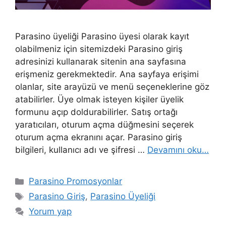
Parasino üyeliği Parasino üyesi olarak kayıt
olabilmeniz için sitemizdeki Parasino giriş
adresinizi kullanarak sitenin ana sayfasına
erişmeniz gerekmektedir. Ana sayfaya erişimi
olanlar, site arayüzü ve menü seçeneklerine göz
atabilirler. Üye olmak isteyen kişiler üyelik
formunu açıp doldurabilirler. Satış ortağı
yaratıcıları, oturum açma düğmesini seçerek
oturum açma ekranını açar. Parasino giriş
bilgileri, kullanıcı adı ve şifresi …
Devamını oku…
Kategoriler
Parasino Promosyonlar
Etiketler
Parasino Giriş
,
Parasino Üyeliği
Yorum yap