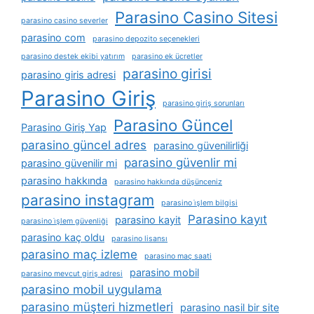
Parasino Casino Sitesi
parasino casino severler
parasino com
parasino depozito seçenekleri
parasino destek ekibi yatırım
parasino ek ücretler
parasino girisi
parasino giris adresi
Parasino Giriş
parasino giriş sorunları
Parasino Güncel
Parasino Giriş Yap
parasino güncel adres
parasino güvenilirliği
parasino güvenlir mi
parasino güvenilir mi
parasino hakkında
parasino hakkında düşünceniz
parasino instagram
parasino i̇şlem bilgisi
Parasino kayıt
parasino kayit
parasino i̇şlem güvenliği
parasino kaç oldu
parasino lisansı
parasino maç izleme
parasino maç saati
parasino mobil
parasino mevcut giriş adresi
parasino mobil uygulama
parasino müşteri hizmetleri
parasino nasil bir site