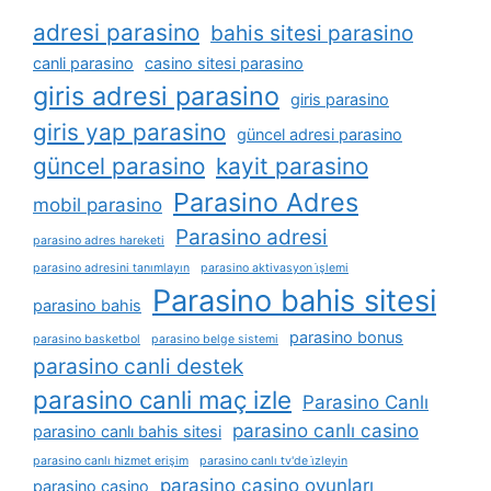
adresi parasino
bahis sitesi parasino
canli parasino
casino sitesi parasino
giris adresi parasino
giris parasino
giris yap parasino
güncel adresi parasino
güncel parasino
kayit parasino
Parasino Adres
mobil parasino
Parasino adresi
parasino adres hareketi
parasino adresini tanımlayın
parasino aktivasyon i̇şlemi
Parasino bahis sitesi
parasino bahis
parasino bonus
parasino basketbol
parasino belge sistemi
parasino canli destek
parasino canli maç izle
Parasino Canlı
parasino canlı casino
parasino canlı bahis sitesi
parasino canlı hizmet erişim
parasino canlı tv'de i̇zleyin
parasino casino oyunları
parasino casino