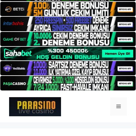
İçeriğe
atla
Menü