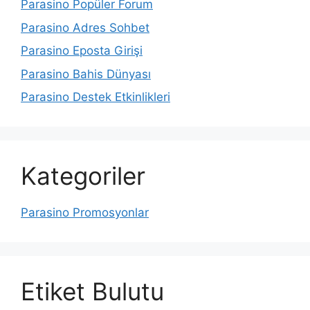
Parasino Popüler Forum
Parasino Adres Sohbet
Parasino Eposta Girişi
Parasino Bahis Dünyası
Parasino Destek Etkinlikleri
Kategoriler
Parasino Promosyonlar
Etiket Bulutu