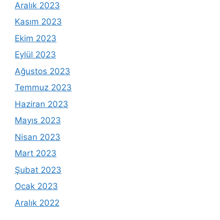
Aralık 2023
Kasım 2023
Ekim 2023
Eylül 2023
Ağustos 2023
Temmuz 2023
Haziran 2023
Mayıs 2023
Nisan 2023
Mart 2023
Şubat 2023
Ocak 2023
Aralık 2022