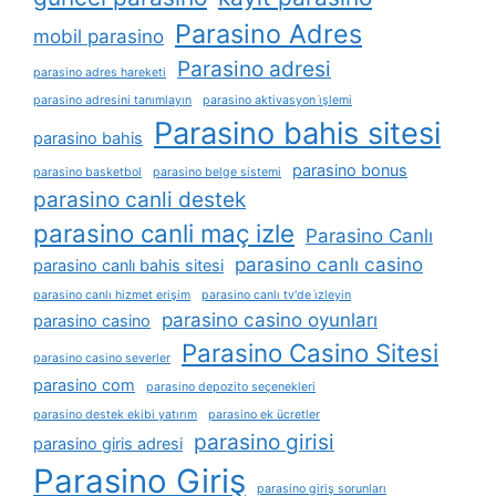
Parasino Adres
mobil parasino
Parasino adresi
parasino adres hareketi
parasino adresini tanımlayın
parasino aktivasyon i̇şlemi
Parasino bahis sitesi
parasino bahis
parasino bonus
parasino basketbol
parasino belge sistemi
parasino canli destek
parasino canli maç izle
Parasino Canlı
parasino canlı casino
parasino canlı bahis sitesi
parasino canlı hizmet erişim
parasino canlı tv'de i̇zleyin
parasino casino oyunları
parasino casino
Parasino Casino Sitesi
parasino casino severler
parasino com
parasino depozito seçenekleri
parasino destek ekibi yatırım
parasino ek ücretler
parasino girisi
parasino giris adresi
Parasino Giriş
parasino giriş sorunları