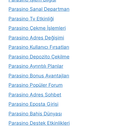
Parasino Sanal Departman
Parasino Tv Etkinliği
Parasino Çekme İşlemleri
Parasino Adres Değişimi
Parasino Kullanıcı Fırsatları
Parasino Depozito Çekilme
Parasino Ayrıntılı Planlar
Parasino Bonus Avantajları
Parasino Popüler Forum
Parasino Adres Sohbet
Parasino Eposta Girişi
Parasino Bahis Dünyası
Parasino Destek Etkinlikleri