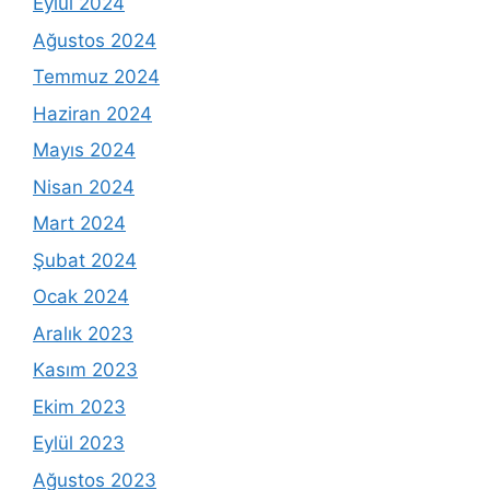
Eylül 2024
Ağustos 2024
Temmuz 2024
Haziran 2024
Mayıs 2024
Nisan 2024
Mart 2024
Şubat 2024
Ocak 2024
Aralık 2023
Kasım 2023
Ekim 2023
Eylül 2023
Ağustos 2023