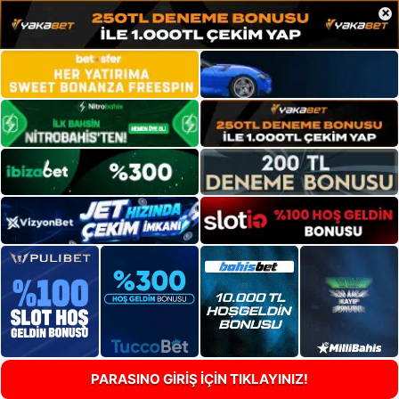
×
PARASINO GİRİŞ İÇİN TIKLAYINIZ!