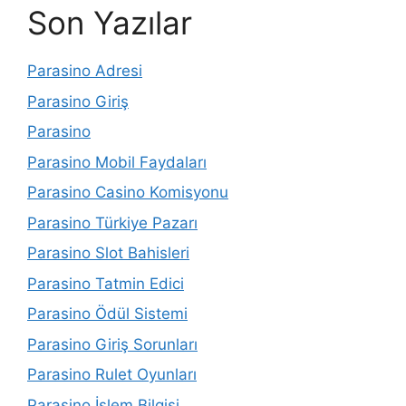
Son Yazılar
Parasino Adresi
Parasino Giriş
Parasino
Parasino Mobil Faydaları
Parasino Casino Komisyonu
Parasino Türkiye Pazarı
Parasino Slot Bahisleri
Parasino Tatmin Edici
Parasino Ödül Sistemi
Parasino Giriş Sorunları
Parasino Rulet Oyunları
Parasino İşlem Bilgisi