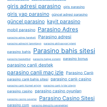
giris adresi parasino
giris parasino
giris yap parasino
güncel adresi parasino
güncel parasino
kayit parasino
Parasino Adres
mobil parasino
Parasino adresi
parasino adres hareketi
parasino adresini tanımlayın
parasino aktivasyon i̇şlemi
Parasino bahis sitesi
parasino bahis
parasino bonus
parasino basketbol
parasino belge sistemi
parasino canli destek
parasino canli maç izle
Parasino Canlı
parasino canlı casino
parasino canlı bahis sitesi
parasino canlı hizmet erişim
parasino canlı tv'de i̇zleyin
parasino casino oyunları
parasino casino
Parasino Casino Sitesi
parasino casino severler
parasino com
parasino depozito seçenekleri