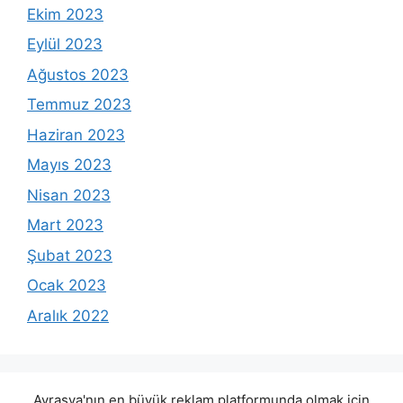
Ekim 2023
Eylül 2023
Ağustos 2023
Temmuz 2023
Haziran 2023
Mayıs 2023
Nisan 2023
Mart 2023
Şubat 2023
Ocak 2023
Aralık 2022
Avrasya'nın en büyük reklam platformunda olmak için