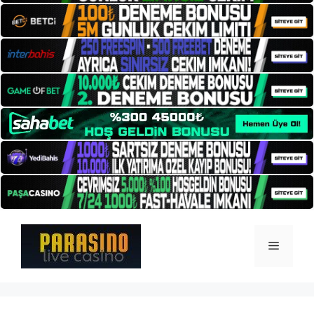
İçeriğe
atla
Menü