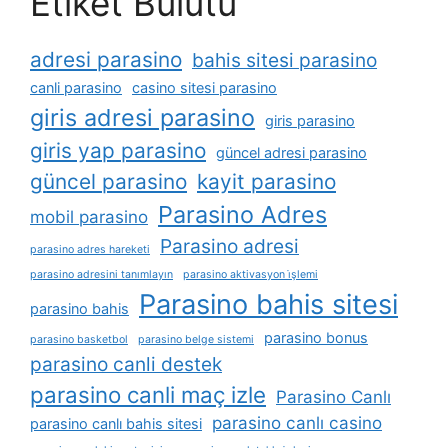
Etiket Bulutu
adresi parasino
bahis sitesi parasino
canli parasino
casino sitesi parasino
giris adresi parasino
giris parasino
giris yap parasino
güncel adresi parasino
güncel parasino
kayit parasino
Parasino Adres
mobil parasino
Parasino adresi
parasino adres hareketi
parasino adresini tanımlayın
parasino aktivasyon i̇şlemi
Parasino bahis sitesi
parasino bahis
parasino bonus
parasino basketbol
parasino belge sistemi
parasino canli destek
parasino canli maç izle
Parasino Canlı
parasino canlı casino
parasino canlı bahis sitesi