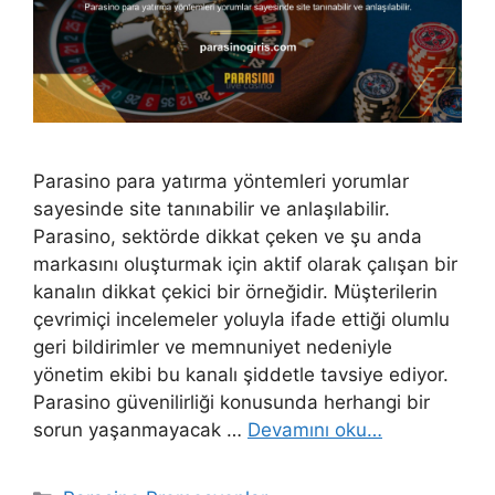
Parasino para yatırma yöntemleri yorumlar
sayesinde site tanınabilir ve anlaşılabilir.
Parasino, sektörde dikkat çeken ve şu anda
markasını oluşturmak için aktif olarak çalışan bir
kanalın dikkat çekici bir örneğidir. Müşterilerin
çevrimiçi incelemeler yoluyla ifade ettiği olumlu
geri bildirimler ve memnuniyet nedeniyle
yönetim ekibi bu kanalı şiddetle tavsiye ediyor.
Parasino güvenilirliği konusunda herhangi bir
sorun yaşanmayacak …
Devamını oku…
Kategoriler