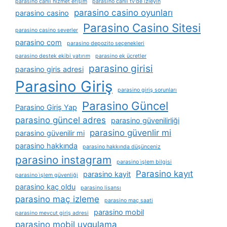
parasino canlı hizmet erişim
parasino canlı tv'de i̇zleyin
parasino casino oyunları
parasino casino
Parasino Casino Sitesi
parasino casino severler
parasino com
parasino depozito seçenekleri
parasino destek ekibi yatırım
parasino ek ücretler
parasino girisi
parasino giris adresi
Parasino Giriş
parasino giriş sorunları
Parasino Güncel
Parasino Giriş Yap
parasino güncel adres
parasino güvenilirliği
parasino güvenlir mi
parasino güvenilir mi
parasino hakkında
parasino hakkında düşünceniz
parasino instagram
parasino i̇şlem bilgisi
Parasino kayıt
parasino kayit
parasino i̇şlem güvenliği
parasino kaç oldu
parasino lisansı
parasino maç izleme
parasino maç saati
parasino mobil
parasino mevcut giriş adresi
parasino mobil uygulama