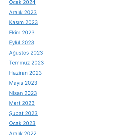
Ocak 2024
Aralık 2023
Kasım 2023
Ekim 2023
Eylül 2023
Ağustos 2023
Temmuz 2023
Haziran 2023
Mayıs 2023
Nisan 2023
Mart 2023
Şubat 2023
Ocak 2023
Aralık 2022