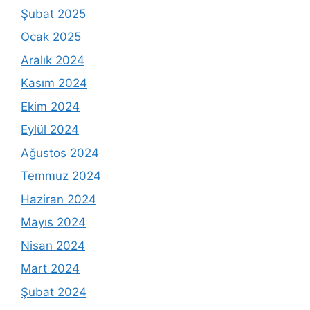
Şubat 2025
Ocak 2025
Aralık 2024
Kasım 2024
Ekim 2024
Eylül 2024
Ağustos 2024
Temmuz 2024
Haziran 2024
Mayıs 2024
Nisan 2024
Mart 2024
Şubat 2024