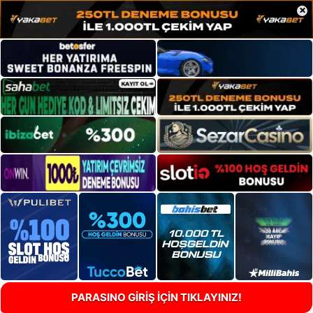
×
PARASINO GİRİŞ İÇİN TIKLAYINIZ!