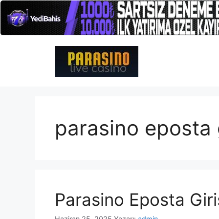
İçeriğe
atla
parasino eposta g
Parasino Eposta Giri
Haziran 25, 2025
Yazarı:
admin