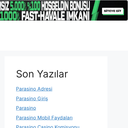
Son Yazılar
Parasino Adresi
Parasino Giriş
Parasino
Parasino Mobil Faydaları
Parasino Casino Komisyonu