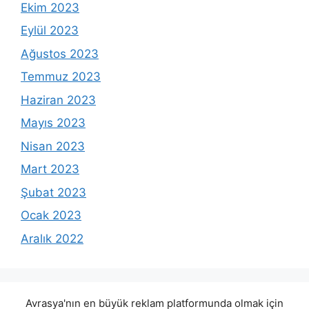
Ekim 2023
Eylül 2023
Ağustos 2023
Temmuz 2023
Haziran 2023
Mayıs 2023
Nisan 2023
Mart 2023
Şubat 2023
Ocak 2023
Aralık 2022
Avrasya'nın en büyük reklam platformunda olmak için