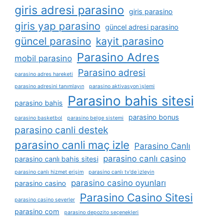
giris adresi parasino
giris parasino
giris yap parasino
güncel adresi parasino
güncel parasino
kayit parasino
Parasino Adres
mobil parasino
Parasino adresi
parasino adres hareketi
parasino adresini tanımlayın
parasino aktivasyon i̇şlemi
Parasino bahis sitesi
parasino bahis
parasino bonus
parasino basketbol
parasino belge sistemi
parasino canli destek
parasino canli maç izle
Parasino Canlı
parasino canlı casino
parasino canlı bahis sitesi
parasino canlı hizmet erişim
parasino canlı tv'de i̇zleyin
parasino casino oyunları
parasino casino
Parasino Casino Sitesi
parasino casino severler
parasino com
parasino depozito seçenekleri