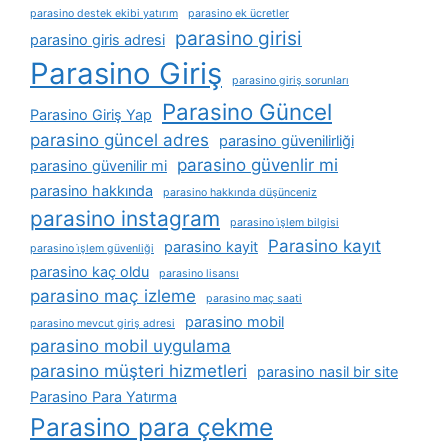
parasino destek ekibi yatırım
parasino ek ücretler
parasino girisi
parasino giris adresi
Parasino Giriş
parasino giriş sorunları
Parasino Güncel
Parasino Giriş Yap
parasino güncel adres
parasino güvenilirliği
parasino güvenlir mi
parasino güvenilir mi
parasino hakkında
parasino hakkında düşünceniz
parasino instagram
parasino i̇şlem bilgisi
Parasino kayıt
parasino kayit
parasino i̇şlem güvenliği
parasino kaç oldu
parasino lisansı
parasino maç izleme
parasino maç saati
parasino mobil
parasino mevcut giriş adresi
parasino mobil uygulama
parasino müşteri hizmetleri
parasino nasil bir site
Parasino Para Yatırma
Parasino para çekme