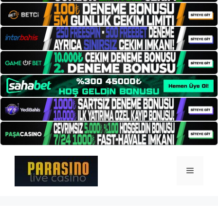
İçeriğe
atla
Menü