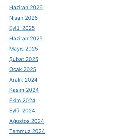
Haziran 2026
Nisan 2026
Eylül 2025
Haziran 2025
Mayıs 2025
Şubat 2025
Ocak 2025
Aralık 2024
Kasım 2024
Ekim 2024
Eylül 2024
Ağustos 2024
Temmuz 2024