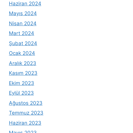
Haziran 2024
Mayıs 2024
Nisan 2024
Mart 2024
Şubat 2024
Ocak 2024
Aralık 2023
Kasım 2023
Ekim 2023
Eylül 2023
Ağustos 2023
Temmuz 2023
Haziran 2023
Mayıs 2023