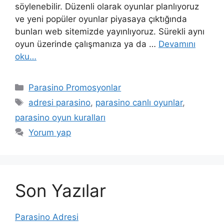
söylenebilir. Düzenli olarak oyunlar planlıyoruz
ve yeni popüler oyunlar piyasaya çıktığında
bunları web sitemizde yayınlıyoruz. Sürekli aynı
oyun üzerinde çalışmanıza ya da …
Devamını
oku…
Kategoriler
Parasino Promosyonlar
Etiketler
adresi parasino
,
parasino canlı oyunlar
,
parasino oyun kuralları
Yorum yap
Son Yazılar
Parasino Adresi