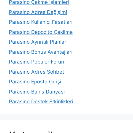
Parasino Çekme İşlemleri
Parasino Adres Değişimi
Parasino Kullanıcı Fırsatları
Parasino Depozito Çekilme
Parasino Ayrıntılı Planlar
Parasino Bonus Avantajları
Parasino Popüler Forum
Parasino Adres Sohbet
Parasino Eposta Girişi
Parasino Bahis Dünyası
Parasino Destek Etkinlikleri