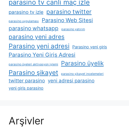
parasino tv canli maç izle
parasino twitter
parasino tv izle
Parasino Web Sitesi
parasino uygulaması
parasino whatsapp
parasino yatırım
parasino yeni adres
Parasino yeni adresi
Parasino yeni giriş
Parasino Yeni Giriş Adresi
Parasino üyelik
parasino üyeleri aktivasyon işlemi
Parasino şikayet
parasino şikayet i̇ncelemeleri
twitter parasino
yeni adresi parasino
yeni giris parasino
Arşivler