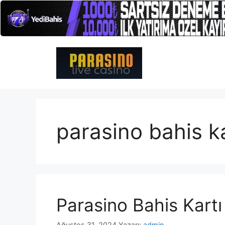
İçeriğe
atla
parasino bahis k
Parasino Bahis Kart
Ağustos 31, 2024
Yazarı:
admin