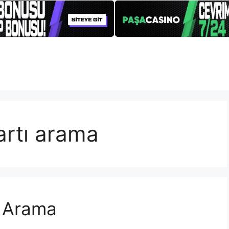
artı arama
ı Arama