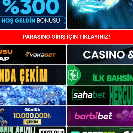
PARASINO GİRİŞ İÇİN TIKLAYINIZ!