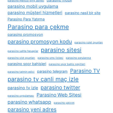
parasino mobil
parasino mevcut giriş adresi
parasino mobil uygulama
parasino müşteri hizmetleri
parasino nasil bir site
Parasino Para Yatırma
Parasino para çekme
parasino promosyon
parasino promosyon kodu
parasino rulet oyunları
parasino sitesi
parasino sahte hesaplar
parasino slot oyunları
parasino sms listesi
parasino sorularınız
parasino spor bahisleri
parasino spor bahis çeşitleri
Parasino TV
parasino telegram
parasino tatmin edici
parasino tv canli maç izle
parasino twitter
parasino tv izle
Parasino Web Sitesi
parasino uygulaması
parasino whatsapp
parasino yatırım
parasino yeni adres