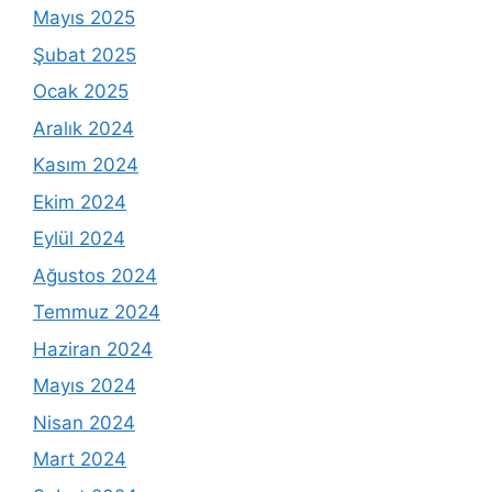
Mayıs 2025
Şubat 2025
Ocak 2025
Aralık 2024
Kasım 2024
Ekim 2024
Eylül 2024
Ağustos 2024
Temmuz 2024
Haziran 2024
Mayıs 2024
Nisan 2024
Mart 2024