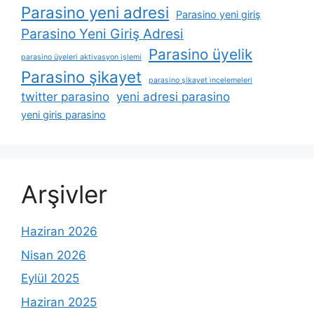
Parasino yeni adresi
Parasino yeni giriş
Parasino Yeni Giriş Adresi
Parasino üyelik
parasino üyeleri aktivasyon işlemi
Parasino şikayet
parasino şikayet i̇ncelemeleri
twitter parasino
yeni adresi parasino
yeni giris parasino
Arşivler
Haziran 2026
Nisan 2026
Eylül 2025
Haziran 2025