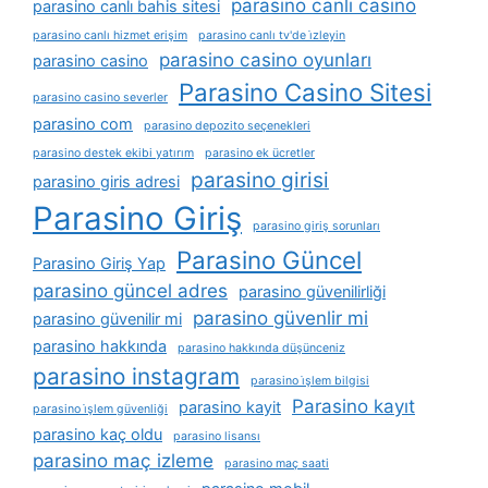
parasino canlı casino
parasino canlı bahis sitesi
parasino canlı hizmet erişim
parasino canlı tv'de i̇zleyin
parasino casino oyunları
parasino casino
Parasino Casino Sitesi
parasino casino severler
parasino com
parasino depozito seçenekleri
parasino destek ekibi yatırım
parasino ek ücretler
parasino girisi
parasino giris adresi
Parasino Giriş
parasino giriş sorunları
Parasino Güncel
Parasino Giriş Yap
parasino güncel adres
parasino güvenilirliği
parasino güvenlir mi
parasino güvenilir mi
parasino hakkında
parasino hakkında düşünceniz
parasino instagram
parasino i̇şlem bilgisi
Parasino kayıt
parasino kayit
parasino i̇şlem güvenliği
parasino kaç oldu
parasino lisansı
parasino maç izleme
parasino maç saati